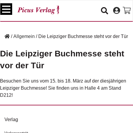
S
k
i
p
B
t
ü
/
Allgemein
/
Die Leipziger Buchmesse steht vor der Tür
o
c
c
h
Die Leipziger Buchmesse steht
e
o
r
n
vor der Tür
t
V
e
e
Besuchen Sie uns vom 15. bis 18. März auf der diesjährigen
n
r
Leipziger Buchmesse
! Sie finden uns in Halle 4 am Stand
t
a
D212!
n
s
t
a
lt
Verlag
u
n