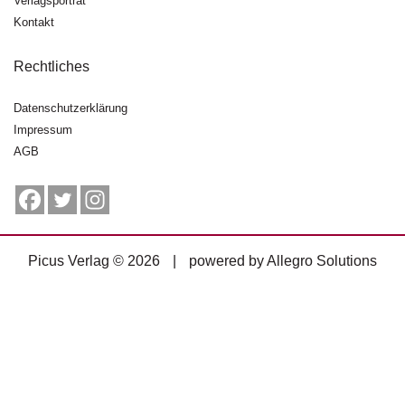
Verlagsporträt
g
Kontakt
e
n
Rechtliches
B
l
Datenschutzerklärung
o
Impressum
g
AGB
V
o
r
s
c
Picus Verlag © 2026
|
powered by
Allegro Solutions
h
a
u
H
a
n