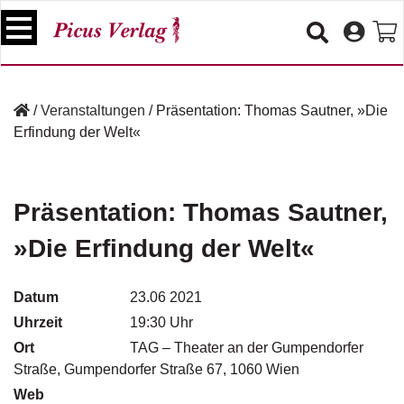
S
k
i
p
B
t
ü
/
Veranstaltungen
/
Präsentation: Thomas Sautner, »Die
o
c
Erfindung der Welt«
c
h
e
o
r
n
t
Präsentation: Thomas Sautner,
V
e
e
»Die Erfindung der Welt«
n
r
t
a
n
Datum
23.06 2021
s
Uhrzeit
19:30 Uhr
t
a
Ort
TAG – Theater an der Gumpendorfer
lt
Straße, Gumpendorfer Straße 67, 1060 Wien
u
Web
n