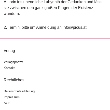
d
Autorin ins unendliche Labyrinth der Gedanken und lässt
e
sie zwischen den ganz großen Fragen der Existenz
l
wandern.
P
r
2. Termin, bitte um Anmeldung an info@picus.at
e
s
s
e
Verlag
R
Verlagsporträt
i
g
Kontakt
h
ts
Rechtliches
Ü
Datenschutzerklärung
b
Impressum
e
AGB
r
u