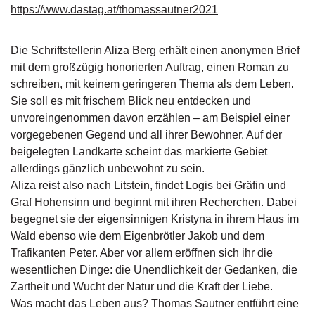
https://www.dastag.at/thomassautner2021
g
e
n
Die Schriftstellerin Aliza Berg erhält einen anonymen Brief
mit dem großzügig honorierten Auftrag, einen Roman zu
B
schreiben, mit keinem geringeren Thema als dem Leben.
l
o
Sie soll es mit frischem Blick neu entdecken und
g
unvoreingenommen davon erzählen – am Beispiel einer
vorgegebenen Gegend und all ihrer Bewohner. Auf der
V
beigelegten Landkarte scheint das markierte Gebiet
o
allerdings gänzlich unbewohnt zu sein.
r
Aliza reist also nach Litstein, findet Logis bei Gräfin und
s
c
Graf Hohensinn und beginnt mit ihren Recherchen. Dabei
h
begegnet sie der eigensinnigen Kristyna in ihrem Haus im
a
Wald ebenso wie dem Eigenbrötler Jakob und dem
u
Trafikanten Peter. Aber vor allem eröffnen sich ihr die
wesentlichen Dinge: die Unendlichkeit der Gedanken, die
H
Zartheit und Wucht der Natur und die Kraft der Liebe.
a
Was macht das Leben aus? Thomas Sautner entführt eine
n