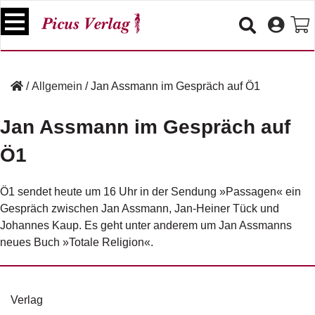
S
k
i
p
B
t
ü
/
Allgemein
/
Jan Assmann im Gespräch auf Ö1
o
c
c
h
Jan Assmann im Gespräch auf
e
o
r
n
Ö1
t
V
e
e
Ö1 sendet heute um 16 Uhr in der Sendung »
Passagen
« ein
n
r
Gespräch zwischen Jan Assmann, Jan-Heiner Tück und
t
a
Johannes Kaup. Es geht unter anderem um Jan Assmanns
n
s
neues Buch »Totale Religion«.
t
a
lt
u
Verlag
n