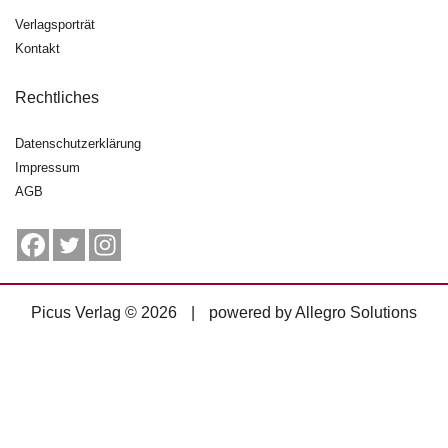
g
Verlagsporträt
e
Kontakt
n
Rechtliches
B
l
o
Datenschutzerklärung
g
Impressum
AGB
V
o
r
s
c
h
Picus Verlag © 2026
|
powered by
Allegro Solutions
a
u
H
a
n