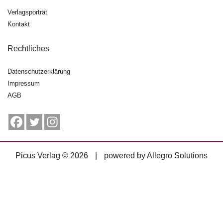
g
Verlagsporträt
e
Kontakt
n
Rechtliches
B
l
o
Datenschutzerklärung
g
Impressum
AGB
V
o
r
s
c
h
Picus Verlag © 2026
|
powered by
Allegro Solutions
a
u
H
a
n