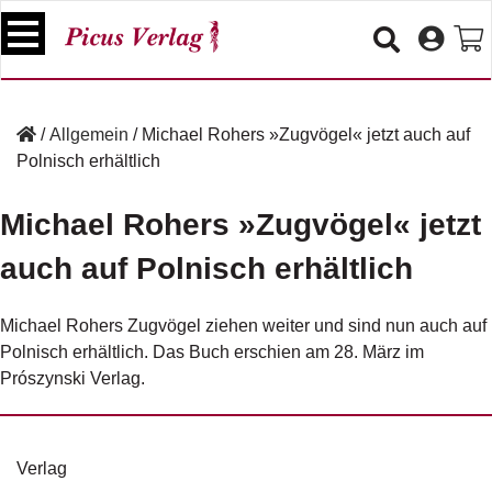
S
k
i
p
B
t
ü
/
Allgemein
/
Michael Rohers »Zugvögel« jetzt auch auf
o
c
Polnisch erhältlich
c
h
e
o
r
Michael Rohers »Zugvögel« jetzt
n
t
auch auf Polnisch erhältlich
V
e
e
n
r
Michael Rohers Zugvögel ziehen weiter und sind nun auch auf
t
a
Polnisch erhältlich. Das Buch erschien am 28. März im
n
s
Prószynski Verlag
.
t
a
lt
u
Verlag
n