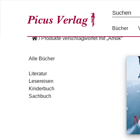
S
k
i
p
Bücher
t
/
Produkte verschlagwortet mit „Amok“
o
c
o
Alle Bücher
n
t
Literatur
e
Lesereisen
n
Kinderbuch
t
Sachbuch