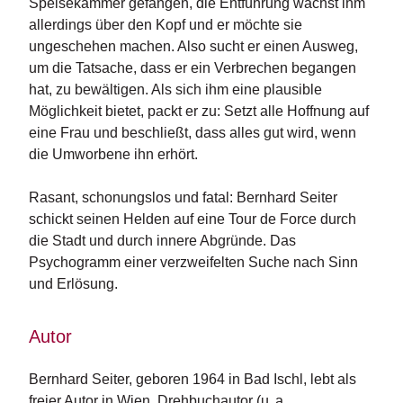
Speisekammer gefangen, die Entführung wächst ihm
n
allerdings über den Kopf und er möchte sie
s
ungeschehen machen. Also sucht er einen Ausweg,
um die Tatsache, dass er ein Verbrechen begangen
U
m
hat, zu bewältigen. Als sich ihm eine plausible
w
Möglichkeit bietet, packt er zu: Setzt alle Hoffnung auf
el
eine Frau und beschließt, dass alles gut wird, wenn
t
die Umworbene ihn erhört.
N
Rasant, schonungslos und fatal: Bernhard Seiter
e
schickt seinen Helden auf eine Tour de Force durch
w
sl
die Stadt und durch innere Abgründe. Das
e
Psychogramm einer verzweifelten Suche nach Sinn
tt
und Erlösung.
e
r
Autor
N
e
Bernhard Seiter, geboren 1964 in Bad Ischl, lebt als 
u
freier Autor in Wien. Drehbuchautor (u. a. 