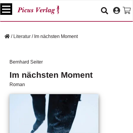
S
k
i
p
B
t
ü
/
Literatur
/
Im nächsten Moment
o
c
c
h
e
o
r
n
Bernhard Seiter
t
V
Im nächsten Moment
e
e
n
r
Roman
t
a
n
s
t
a
lt
u
n