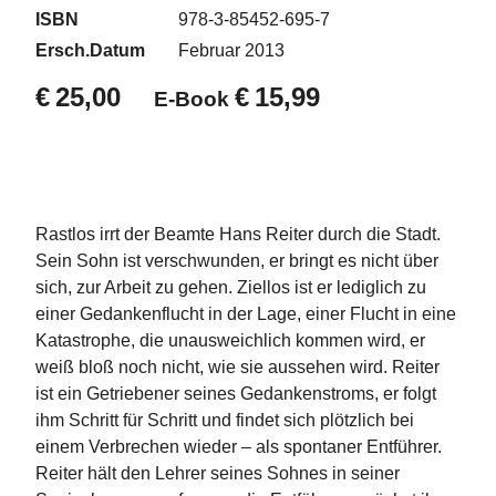
d
ISBN
978-3-85452-695-7
e
l
Ersch.Datum
Februar 2013
€
25,00
€
15,99
E-Book
P
r
e
s
s
e
Rastlos irrt der Beamte Hans Reiter durch die Stadt.
R
Sein Sohn ist verschwunden, er bringt es nicht über
i
sich, zur Arbeit zu gehen. Ziellos ist er lediglich zu
g
einer Gedankenflucht in der Lage, einer Flucht in eine
h
Katastrophe, die unausweichlich kommen wird, er
ts
weiß bloß noch nicht, wie sie aussehen wird. Reiter
ist ein Getriebener seines Gedankenstroms, er folgt
Ü
ihm Schritt für Schritt und findet sich plötzlich bei
b
e
einem Verbrechen wieder – als spontaner Entführer.
r
Reiter hält den Lehrer seines Sohnes in seiner
u