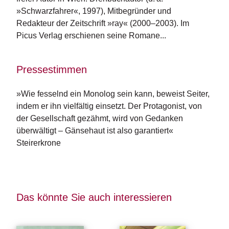
e
»Schwarzfahrer«, 1997), Mitbegründer und 
r
s
Redakteur der Zeitschrift »ray« (2000–2003). Im 
c
Picus Verlag erschienen seine Romane...
h
e
i
Pressestimmen
n
u
n
»Wie fesselnd ein Monolog sein kann, beweist Seiter,
g
indem er ihn vielfältig einsetzt. Der Protagonist, von
e
der Gesellschaft gezähmt, wird von Gedanken
n
überwältigt – Gänsehaut ist also garantiert«
Steirerkrone
Das könnte Sie auch interessieren