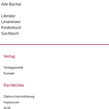
d
Alle Bücher
e
l
Literatur
Lesereisen
P
r
Kinderbuch
e
Sachbuch
s
s
e
Verlag
R
i
g
Verlagsporträt
h
Kontakt
ts
Rechtliches
Ü
b
Datenschutzerklärung
e
r
Impressum
u
AGB