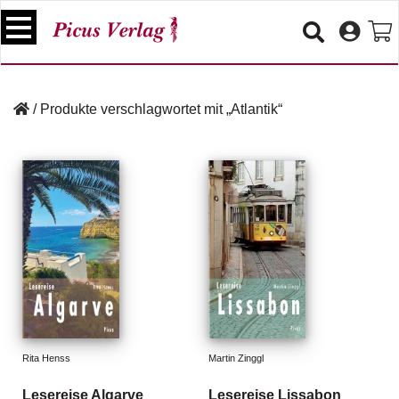
S
k
i
p
B
t
ü
/
Produkte verschlagwortet mit „Atlantik“
o
c
c
h
e
o
r
n
t
V
e
e
n
r
t
a
n
s
t
a
lt
Rita Henss
Martin Zinggl
u
n
Lesereise Algarve
Lesereise Lissabon