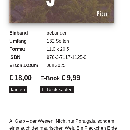
d
e
l
P
r
Einband
gebunden
e
Umfang
132
Seiten
s
s
Format
11,0 x 20,5
e
ISBN
978-3-7117-1125-0
Ersch.Datum
Juli 2025
R
i
€
18,00
€
9,99
E-Book
g
h
kaufen
E-Book kaufen
ts
Ü
b
e
Al Garb – der Westen. Nicht nur Portugals, sondern
r
u
einst auch der maurischen Welt. Ein Fleckchen Erde