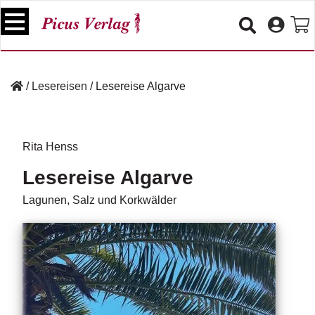
S
k
i
p
B
t
ü
/
Lesereisen
/
Lesereise Algarve
o
c
c
h
e
o
r
n
Rita Henss
t
V
Lesereise Algarve
e
e
n
r
Lagunen, Salz und Korkwälder
t
a
n
s
t
a
lt
u
n