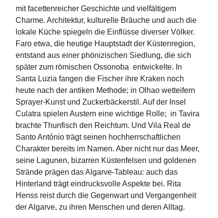
n
mit facettenreicher Geschichte und vielfältigem
s
Charme. Architektur, kulturelle Bräuche und auch die
lokale Küche spiegeln die Einflüsse diverser Völker.
U
Faro etwa, die heutige Hauptstadt der Küstenregion,
m
entstand aus einer phönizischen Siedlung, die sich
w
später zum römischen Ossonoba entwickelte. In
el
t
Santa Luzia fangen die Fischer ihre Kraken noch
heute nach der antiken Methode; in Olhao wetteifern
N
Sprayer-Kunst und Zuckerbäckerstil. Auf der Insel
e
Culatra spielen Austern eine wichtige Rolle; in Tavira
w
brachte Thunfisch den Reichtum. Und Vila Real de
sl
Santo António trägt seinen hochherrschaftlichen
e
tt
Charakter bereits im Namen. Aber nicht nur das Meer,
e
seine Lagunen, bizarren Küstenfelsen und goldenen
r
Strände prägen das Algarve-Tableau: auch das
Hinterland trägt eindrucksvolle Aspekte bei. Rita
N
Henss reist durch die Gegenwart und Vergangenheit
e
der Algarve, zu ihren Menschen und deren Alltag.
u