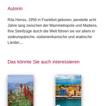
e
r
Autorin
s
c
h
Rita Henss, 1956 in Frankfurt geboren, pendelte acht 
e
Jahre lang zwischen der Mainmetropole und Madeira. 
i
Ihre Streifzüge durch die Welt führen sie vor allem in 
n
südeuropäische, südamerikanische und arabische 
u
Länder....
n
g
e
n
Das könnte Sie auch interessieren