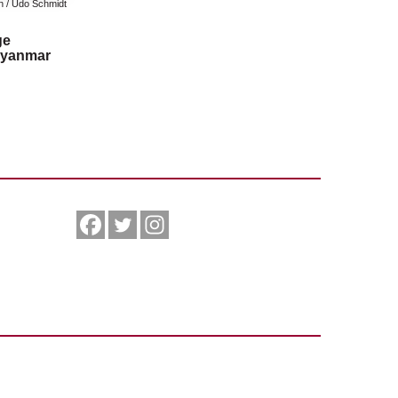
n / Udo Schmidt
ge
yanmar