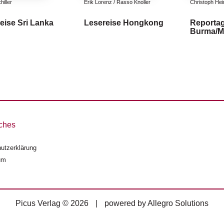
iller
Erik Lorenz / Rasso Knoller
Christoph Hei
eise Sri Lanka
Lesereise Hongkong
Reporta
Burma/M
ches
utzerklärung
um
Picus Verlag © 2026
|
powered by
Allegro Solutions