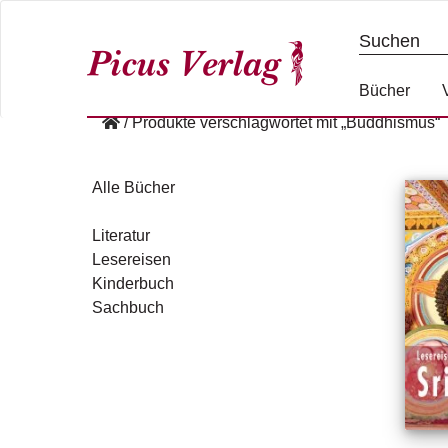
S
k
i
p
Bücher
t
/
Produkte verschlagwortet mit „Buddhismus“
o
c
o
Alle Bücher
n
t
Literatur
e
Lesereisen
n
Kinderbuch
t
Sachbuch