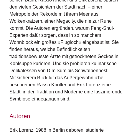
n
den vielen Gesichtern der Stadt nach – einer
s
Metropole der Rekorde mit ihrem Meer aus
Wolkenkratzern, einer Megacity, die nie zur Ruhe
U
kommt. Die Autoren ergründen, warum Feng-Shui-
m
w
Experten dafür sorgen, dass in so manchem
el
Wohnblock ein großes »Flugloch« eingebaut ist. Sie
t
finden heraus, welche Befindlichkeiten
traditionsbewusste Ärzte mit getrockneten Geckos in
N
Kohlsuppe kurieren. Und sie probieren kulinarische
e
Delikatessen von Dim Sum bis Schwalbennest.
w
Mit sicherem Blick für das Außergewöhnliche
sl
e
beschreiben Rasso Knoller und Erik Lorenz eine
tt
Stadt, in der Tradition und Moderne eine faszinierende
e
Symbiose eingegangen sind.
r
N
Autoren
e
u
Erik Lorenz, 1988 in Berlin geboren, studierte 