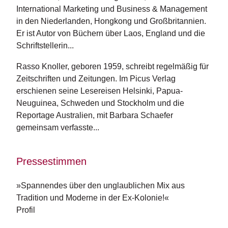
e
International Marketing und Business & M­a­nagement 
r
in den Niederlanden, Hongkong und Großbritannien. 
s
c
Er ist Autor von Büchern über Laos, England und die 
h
Schriftstellerin...
e
i
Rasso Knoller, geboren 1959, schreibt regelmä­ßig für 
n
Zeitschriften und Zeitungen. Im Picus Verlag 
u
erschienen seine Lesereisen Helsinki, Pa­pua-
n
g
Neuguinea, Schweden und Stockholm und die 
e
Reportage Australien, mit Barbara Schaefer 
n
gemeinsam verfasste...
Pressestimmen
»Spannendes über den unglaublichen Mix aus
Tradition und Moderne in der Ex-Kolonie!«
Profil