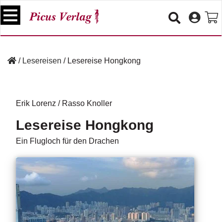
S
k
i
p
B
t
ü
/
Lesereisen
/
Lesereise Hongkong
o
c
c
h
e
o
r
n
Erik Lorenz
/
Rasso Knoller
t
V
Lesereise Hongkong
e
e
n
r
Ein Flugloch für den Drachen
t
a
n
s
t
a
lt
u
n