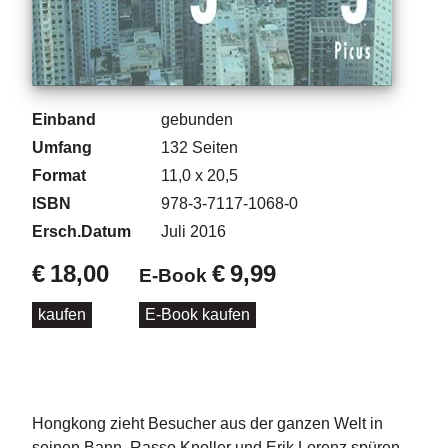
d
e
l
P
r
Einband
gebunden
e
Umfang
132
Seiten
s
s
Format
11,0 x 20,5
e
ISBN
978-3-7117-1068-0
Ersch.Datum
Juli 2016
R
i
€
18,00
€
9,99
E-Book
g
h
kaufen
E-Book kaufen
ts
Ü
b
e
r
Hongkong zieht Besucher aus der ganzen Welt in
u
seinen Bann. Rasso Knoller und Erik Lorenz spüren