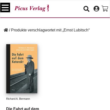
S
k
i
p
B
t
ü
/
Produkte verschlagwortet mit „Ernst Lubitsch“
o
c
c
h
e
o
r
n
t
V
e
e
n
r
t
a
n
s
t
a
lt
Richard A. Bermann
u
n
Die Fahrt auf dem