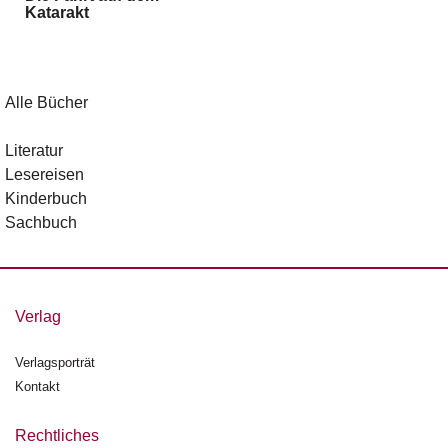
Katarakt
g
e
n
B
Alle Bücher
l
o
Literatur
g
Lesereisen
Kinderbuch
V
Sachbuch
o
r
s
c
h
Verlag
a
u
Verlagsporträt
Kontakt
H
a
n
Rechtliches