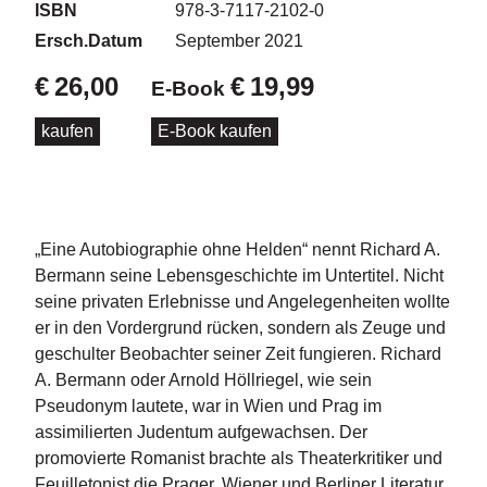
d
ISBN
978-3-7117-2102-0
e
Ersch.Datum
September 2021
l
€
26,00
€
19,99
E-Book
P
r
kaufen
E-Book kaufen
e
s
s
e
„Eine Autobiographie ohne Helden“ nennt Richard A.
R
Bermann seine Lebensgeschichte im Untertitel. Nicht
i
g
seine privaten Erlebnisse und Angelegenheiten wollte
h
er in den Vordergrund rücken, sondern als Zeuge und
ts
geschulter Beobachter seiner Zeit fungieren. Richard
A. Bermann oder Arnold Höllriegel, wie sein
Ü
Pseudonym lautete, war in Wien und Prag im
b
assimilierten Judentum aufgewachsen. Der
e
r
promovierte Romanist brachte als Theaterkritiker und
u
Feuilletonist die Prager, Wiener und Berliner Literatur