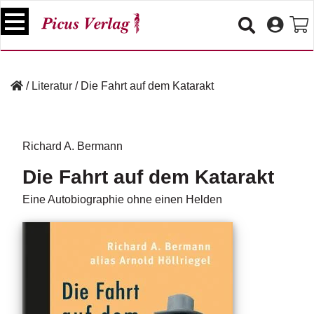
S
k
i
p
B
t
ü
/
Literatur
/
Die Fahrt auf dem Katarakt
o
c
c
h
e
o
r
n
Richard A. Bermann
t
V
Die Fahrt auf dem Katarakt
e
e
n
r
Eine Autobiographie ohne einen Helden
t
a
n
s
t
a
lt
u
n