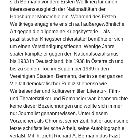
e
sich Bermann vor dem Ersten Weltkrieg für einen
r
Interessensausgleich der Nationalitäten der
s
Habsburger Monarchie ein. Während des Ersten
c
Weltkriegs engagierte er sich auf außergewöhnliche
h
Art gegen die allgemeine Kriegshysterie – als
e
i
pazifistischer Kriegsberichterstatter bemühte er sich
n
um einen Verständigungsfrieden. Wenige Jahre
u
später kämpfte er gegen den Nationalsozialismus –
n
bis 1933 in Deutschland, bis 1938 in Österreich und
g
bis zu seinem Tod im September 1939 in den
e
n
Vereinigten Staaten. Bermann, der in seiner ganzen
Vielfalt demokratischer Publizist ebenso wie
Weltreisender und Kulturvermittler, Literatur-, Film-
und Theaterkritiker und Romancier war, beanspruchte
keine dieser Bezeichnungen und wollte sich immer
nur Journalist genannt wissen. Unter diesem
Vorzeichen, als Chronist seiner Zeit, hat er auch seine
letzte schriftstellerische Arbeit, seine Autobiographie,
verfaßt. Mit ihr zieht Richard A. Bermann das Fazit