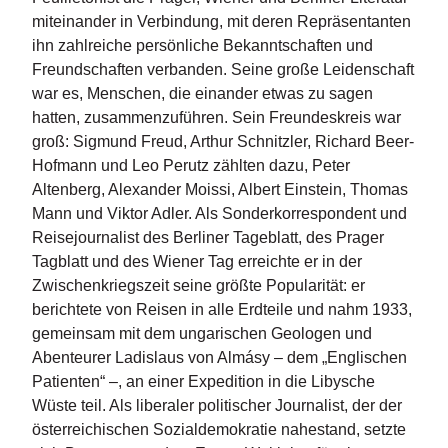
n
miteinander in Verbindung, mit deren Repräsentanten
s
ihn zahlreiche persönliche Bekanntschaften und
Freundschaften verbanden. Seine große Leidenschaft
U
war es, Menschen, die einander etwas zu sagen
m
hatten, zusammenzuführen. Sein Freundeskreis war
w
el
groß: Sigmund Freud, Arthur Schnitzler, Richard Beer-
t
Hofmann und Leo Perutz zählten dazu, Peter
Altenberg, Alexander Moissi, Albert Einstein, Thomas
N
Mann und Viktor Adler. Als Sonderkorrespondent und
e
Reisejournalist des Berliner Tageblatt, des Prager
w
Tagblatt und des Wiener Tag erreichte er in der
sl
e
Zwischenkriegszeit seine größte Popularität: er
tt
berichtete von Reisen in alle Erdteile und nahm 1933,
e
gemeinsam mit dem ungarischen Geologen und
r
Abenteurer Ladislaus von Almásy – dem „Englischen
Patienten“ –, an einer Expedition in die Libysche
N
Wüste teil. Als liberaler politischer Journalist, der der
e
österreichischen Sozialdemokratie nahestand, setzte
u