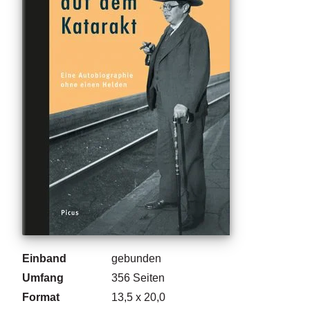
g
e
n
B
l
o
g
V
o
r
s
c
h
a
u
Einband
gebunden
H
Umfang
356
Seiten
a
Format
13,5 x 20,0
n