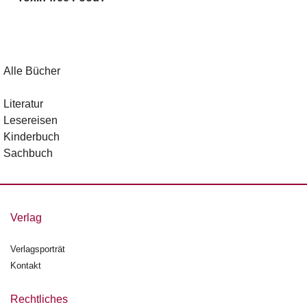
g
e
n
B
Alle Bücher
l
o
Literatur
g
Lesereisen
Kinderbuch
V
Sachbuch
o
r
s
c
h
Verlag
a
u
Verlagsporträt
Kontakt
H
a
n
Rechtliches