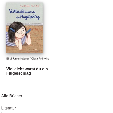
d
e
l
P
r
e
s
s
e
Birgit Unterholzner / Clara Frühwirth
R
i
Vielleicht warst du ein
g
Flügelschlag
h
ts
Ü
Alle Bücher
b
e
r
Literatur
u