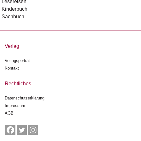
Lesereisen
n
Kinderbuch
s
Sachbuch
U
m
w
el
Verlag
t
Verlagsporträt
N
Kontakt
e
w
sl
Rechtliches
e
tt
Datenschutzerklärung
e
Impressum
r
AGB
N
e
u