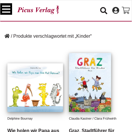
S
k
i
p
B
t
ü
/
Produkte verschlagwortet mit „Kinder“
o
c
c
h
e
o
r
n
t
V
e
e
n
r
t
a
n
s
t
a
lt
Delphine Bournay
Claudia Kastner / Clara Frühwirth
u
n
Wie holen wir Papa aus
Graz. Stadtführer für