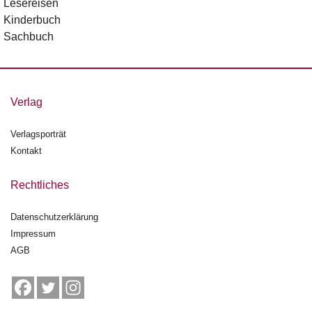
Lesereisen
n
Kinderbuch
s
Sachbuch
U
m
w
el
Verlag
t
Verlagsporträt
N
Kontakt
e
w
sl
Rechtliches
e
tt
Datenschutzerklärung
e
Impressum
r
AGB
N
e
u