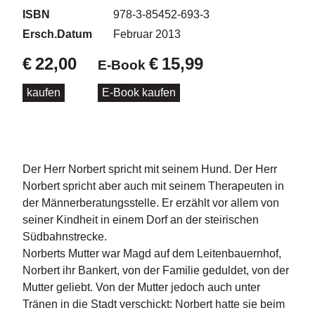
d
ISBN
978-3-85452-693-3
e
l
Ersch.Datum
Februar 2013
€
22,00
€
15,99
P
E-Book
r
e
kaufen
E-Book kaufen
s
s
e
R
Der Herr Norbert spricht mit seinem Hund. Der Herr
i
Norbert spricht aber auch mit seinem Therapeuten in
g
der Männerberatungsstelle. Er erzählt vor allem von
h
seiner Kindheit in einem Dorf an der steirischen
ts
Südbahnstrecke.
Norberts Mutter war Magd auf dem Leitenbauernhof,
Ü
b
Norbert ihr Bankert, von der Familie geduldet, von der
e
Mutter geliebt. Von der Mutter jedoch auch unter
r
Tränen in die Stadt verschickt: Norbert hatte sie beim
u