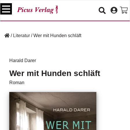
S
k
i
p
B
t
ü
/
Literatur
/
Wer mit Hunden schläft
o
c
c
h
e
o
r
n
Harald Darer
t
V
Wer mit Hunden schläft
e
e
n
r
Roman
t
a
n
s
t
a
lt
u
n