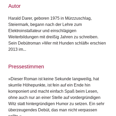
e
Autor
r
s
c
Harald Darer, geboren 1975 in Mürzzuschlag, 
h
Steiermark, begann nach der Lehre zum 
e
Elektroinstallateur und einschlägigen 
i
n
Weiterbildungen mit dreißig Jahren zu schreiben. 
u
Sein Debütroman »Wer mit Hunden schläft« erschien 
n
2013 im...
g
e
n
Pressestimmen
»Dieser Roman ist keine Sekunde langweilig, hat
skurrile Höhepunkte, ist fein auf ein Ende hin
komponiert und macht einfach Spaß beim Lesen,
ohne auch nur an einer Stelle auf vordergründigen
Witz statt hintergründigen Humor zu setzen. Ein sehr
überzeugendes Debüt, das man nicht verpassen