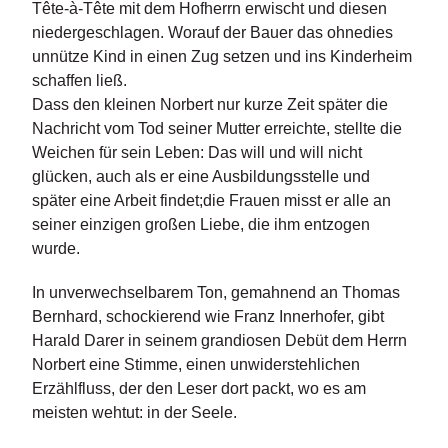
Tête-à-Tête mit dem Hofherrn erwischt und diesen
n
niedergeschlagen. Worauf der Bauer das ohnedies
s
unnütze Kind in einen Zug setzen und ins Kinderheim
U
schaffen ließ.
m
Dass den kleinen Norbert nur kurze Zeit später die
w
Nachricht vom Tod seiner Mutter erreichte, stellte die
el
Weichen für sein Leben: Das will und will nicht
t
glücken, auch als er eine Ausbildungsstelle und
später eine Arbeit findet;die Frauen misst er alle an
N
seiner einzigen großen Liebe, die ihm entzogen
e
w
wurde.
sl
e
In unverwechselbarem Ton, gemahnend an Thomas
tt
Bernhard, schockierend wie Franz Innerhofer, gibt
e
Harald Darer in seinem grandiosen Debüt dem Herrn
r
Norbert eine Stimme, einen unwiderstehlichen
Erzählfluss, der den Leser dort packt, wo es am
N
e
meisten wehtut: in der Seele.
u