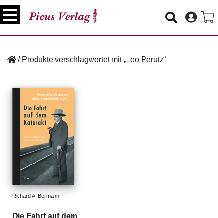
S
k
i
p
B
t
ü
/
Produkte verschlagwortet mit „Leo Perutz“
o
c
c
h
e
o
r
n
t
V
e
e
n
r
t
a
n
s
t
a
lt
Richard A. Bermann
u
n
Die Fahrt auf dem