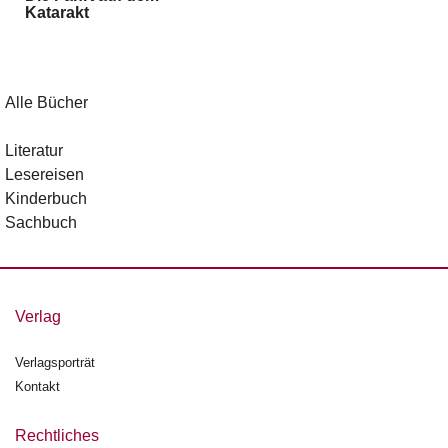
Katarakt
g
e
n
B
Alle Bücher
l
o
Literatur
g
Lesereisen
Kinderbuch
V
Sachbuch
o
r
s
c
h
Verlag
a
u
Verlagsporträt
Kontakt
H
a
n
Rechtliches