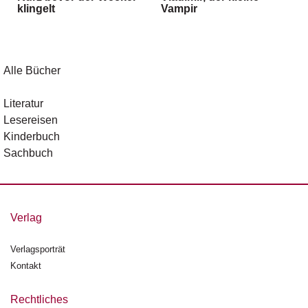
klingelt
Vampir
g
e
n
B
Alle Bücher
l
o
Literatur
g
Lesereisen
Kinderbuch
V
Sachbuch
o
r
s
c
h
Verlag
a
u
Verlagsporträt
Kontakt
H
a
n
Rechtliches