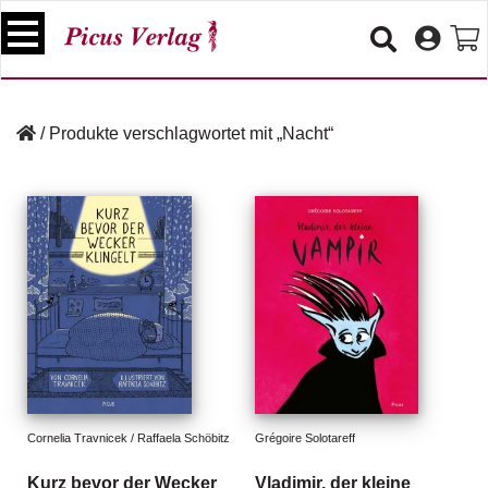
S
k
i
p
B
t
ü
/
Produkte verschlagwortet mit „Nacht“
o
c
c
h
e
o
r
n
t
V
e
e
n
r
t
a
n
s
t
a
lt
Cornelia Travnicek / Raffaela Schöbitz
Grégoire Solotareff
u
n
Kurz bevor der Wecker
Vladimir, der kleine