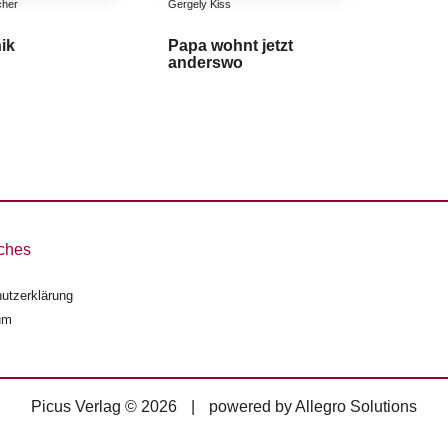
cher
Gergely Kiss
ik
Papa wohnt jetzt
anderswo
ches
utzerklärung
um
Picus Verlag © 2026
|
powered by
Allegro Solutions