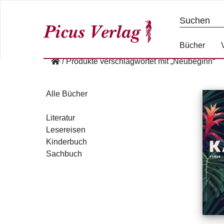
S
k
i
p
Bücher
t
/
Produkte verschlagwortet mit „Neubeginn“
o
c
o
Alle Bücher
n
t
Literatur
e
Lesereisen
n
Kinderbuch
t
Sachbuch