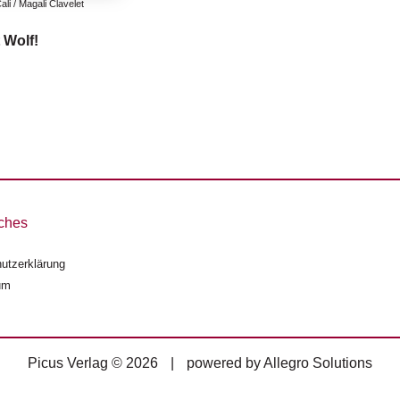
li / Magali Clavelet
 Wolf!
ches
utzerklärung
um
Picus Verlag © 2026
|
powered by
Allegro Solutions