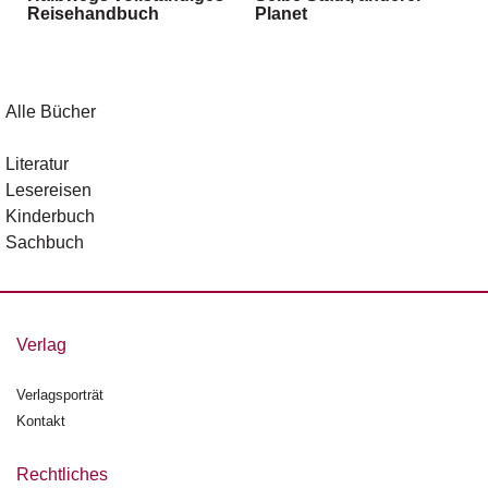
Reisehandbuch
Planet
g
e
n
B
Alle Bücher
l
o
Literatur
g
Lesereisen
Kinderbuch
V
Sachbuch
o
r
s
c
h
Verlag
a
u
Verlagsporträt
Kontakt
H
a
n
Rechtliches