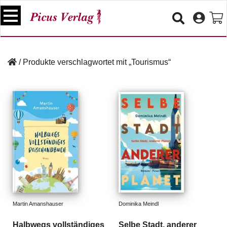
S
k
i
p
B
t
ü
/
Produkte verschlagwortet mit „Tourismus“
o
c
c
h
e
o
r
n
t
V
e
e
n
r
t
a
n
s
t
a
lt
Martin Amanshauser
Dominika Meindl
u
n
Halbwegs vollständiges
Selbe Stadt, anderer