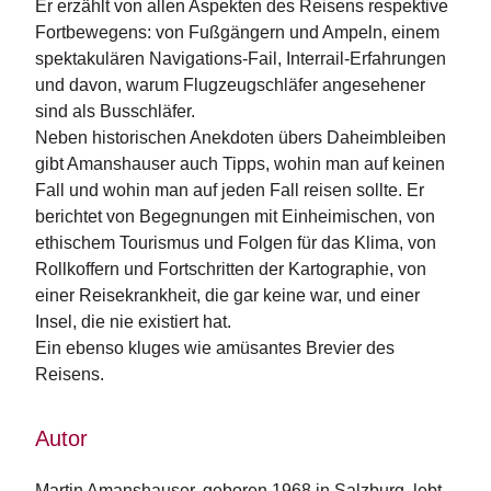
Er erzählt von allen Aspekten des Reisens respektive
n
Fortbewegens: von Fußgängern und Ampeln, einem
s
spektakulären Navigations-Fail, Interrail-Erfahrungen
und davon, warum Flugzeugschläfer angesehener
U
m
sind als Busschläfer.
w
Neben historischen Anekdoten übers Daheimbleiben
el
gibt Amanshauser auch Tipps, wohin man auf keinen
t
Fall und wohin man auf jeden Fall reisen sollte. Er
berichtet von Begegnungen mit Einheimischen, von
N
ethischem Tourismus und Folgen für das Klima, von
e
w
Rollkoffern und Fortschritten der Kartographie, von
sl
einer Reisekrankheit, die gar keine war, und einer
e
Insel, die nie existiert hat.
tt
Ein ebenso kluges wie amüsantes Brevier des
e
Reisens.
r
N
Autor
e
u
Martin Amanshauser, geboren 1968 in Salzburg, lebt 