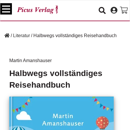
S
k
i
p
B
t
ü
/
Literatur
/
Halbwegs vollständiges Reisehandbuch
o
c
c
h
e
o
r
n
Martin Amanshauser
t
V
Halbwegs vollständiges
e
e
n
r
Reisehandbuch
t
a
n
s
t
a
lt
u
n