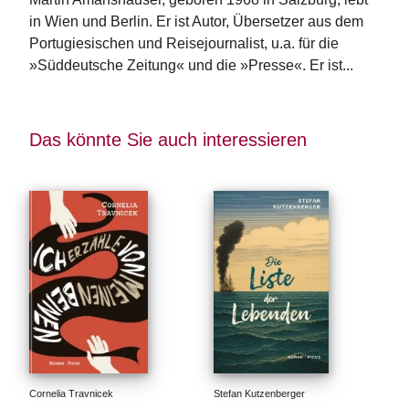
e
r
in Wien und Berlin. Er ist Autor, Übersetzer aus dem 
s
Portugiesischen und Reisejournalist, u.a. für die 
c
»Süddeutsche Zeitung« und die »Presse«. Er ist...
h
e
i
n
Das könnte Sie auch interessieren
u
n
g
e
n
Cornelia Travnicek
Stefan Kutzenberger