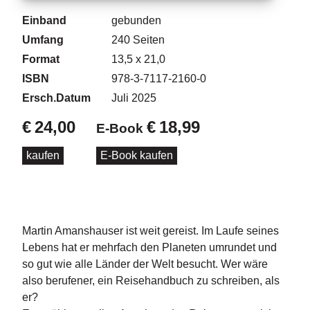
d
e
Einband
gebunden
l
Umfang
240
Seiten
Format
13,5 x 21,0
P
r
ISBN
978-3-7117-2160-0
e
Ersch.Datum
Juli 2025
s
s
€
24,00
€
18,99
E-Book
e
kaufen
E-Book kaufen
R
i
g
h
ts
Martin Amanshauser ist weit gereist. Im Laufe seines
Lebens hat er mehrfach den Planeten umrundet und
Ü
b
so gut wie alle Länder der Welt besucht. Wer wäre
e
also berufener, ein Reisehandbuch zu schreiben, als
r
er?
u