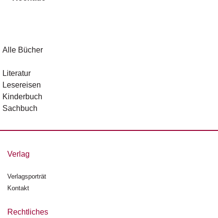
g
e
n
B
Alle Bücher
l
o
Literatur
g
Lesereisen
Kinderbuch
V
Sachbuch
o
r
s
c
h
Verlag
a
u
Verlagsporträt
Kontakt
H
a
n
Rechtliches