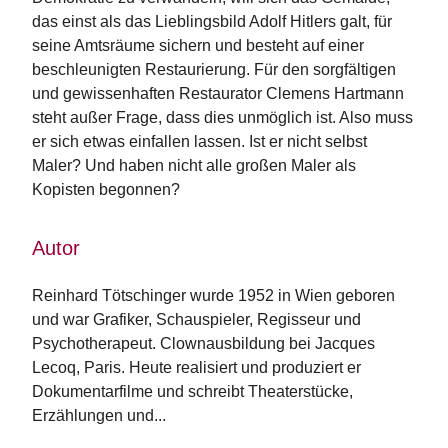
n
das einst als das Lieblingsbild Adolf Hitlers galt, für
s
seine Amtsräume sichern und besteht auf einer
beschleunigten Restaurierung. Für den sorgfältigen
U
und gewissenhaften Restaurator Clemens Hartmann
m
steht außer Frage, dass dies unmöglich ist. Also muss
w
el
er sich etwas einfallen lassen. Ist er nicht selbst
t
Maler? Und haben nicht alle großen Maler als
Kopisten begonnen?
N
e
w
Autor
sl
e
Reinhard Tötschinger wurde 1952 in Wien geboren 
tt
und war Grafiker, Schauspieler, Regisseur und 
e
Psychotherapeut. Clownausbildung bei Jacques 
r
Lecoq, Paris. Heute realisiert und produziert er 
N
Dokumentarfilme und schreibt Theaterstücke, 
e
Erzählungen und...
u