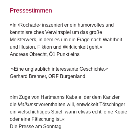
e
r
Pressestimmen
s
c
»In ›Rochade‹ inszeniert er ein humorvolles und
h
e
kenntnisreiches Verwirrspiel um das große
i
Meisterwerk, in dem es um die Frage nach Wahrheit
n
und Illusion, Fiktion und Wirklichkeit geht.«
u
Andreas Obrecht, Ö1 Punkt eins
n
g
e
»Eine unglaublich interessante Geschichte.«
n
Gerhard Brenner, ORF Burgenland
»Im Zuge von Hartmanns Kabale, der dem Kanzler
die
Malkunst
vorenthalten will, entwickelt Tötschinger
ein vielschichtiges Spiel, wann etwas echt, eine Kopie
oder eine Fälschung ist.«
Die Presse am Sonntag