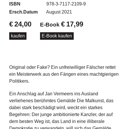
d
ISBN
978-3-7117-2109-9
e
Ersch.Datum
August 2021
l
€
24,00
€
17,99
E-Book
P
r
kaufen
E-Book kaufen
e
s
s
e
Original oder Fake? Ein unfreiwilliger Fälscher rettet
R
i
ein Meisterwerk aus den Fängen eines machtgierigen
g
Politikers.
h
ts
Ein Anschlag auf Jan Vermeers ins Ausland
verliehenes berühmtes Gemälde Die Malkunst, das
Ü
dabei stark beschädigt wird, weckt ein starkes
b
Begehren: Der junge ambitionierte Kanzler, der auf
e
r
dem besten Weg ist, das Land in eine illiberale
u
Demokratie zu verwandeln, will sich das Gemälde,