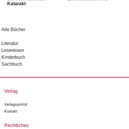
Katarakt
g
e
n
B
Alle Bücher
l
o
Literatur
g
Lesereisen
Kinderbuch
V
Sachbuch
o
r
s
c
h
Verlag
a
u
Verlagsporträt
Kontakt
H
a
n
Rechtliches