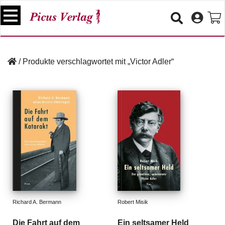
S
k
i
p
B
t
ü
/
Produkte verschlagwortet mit „Victor Adler“
o
c
c
h
e
o
r
n
t
V
e
e
n
r
t
a
n
s
t
a
lt
Richard A. Bermann
Robert Misik
u
n
Die Fahrt auf dem
Ein seltsamer Held