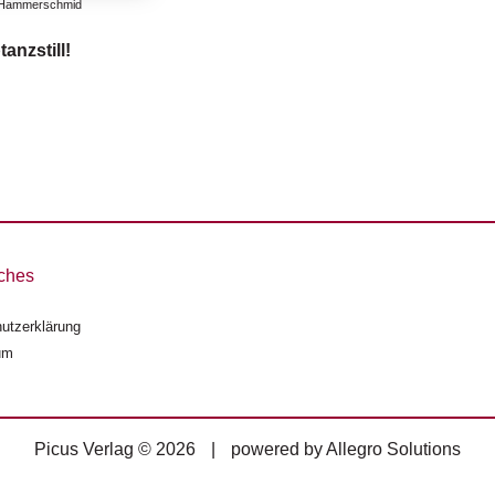
 Hammerschmid
anzstill!
ches
utzerklärung
um
Picus Verlag © 2026
|
powered by
Allegro Solutions