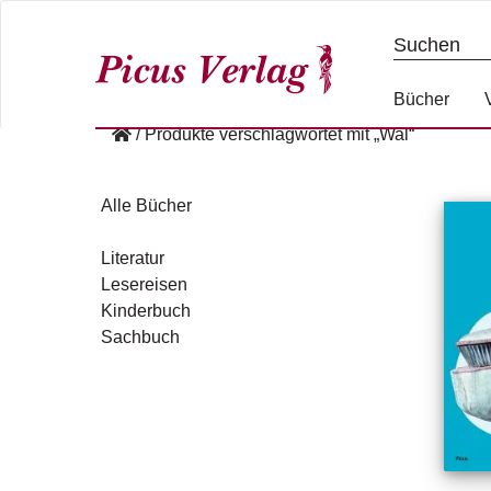
S
k
i
p
Bücher
t
/
Produkte verschlagwortet mit „Wal“
o
c
o
Alle Bücher
n
t
Literatur
e
Lesereisen
n
Kinderbuch
t
Sachbuch