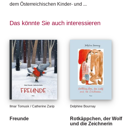
e
dem Österreichischen Kinder- und ...
r
s
c
Das könnte Sie auch interessieren
h
e
i
n
u
n
g
e
n
Ilmar Tomusk / Catherine Zarip
Delphine Bournay
Freunde
Rotkäppchen, der Wolf
und die Zeichnerin