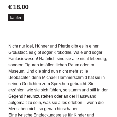
d
€
18,00
e
l
kaufen
P
r
e
s
s
Nicht nur Igel, Hühner und Pferde gibt es in einer
e
Großstadt, es gibt sogar Krokodile, Wale und sogar
Fantasiewesen! Natürlich sind sie alle nicht lebendig,
R
sondern Figuren im öffentlichen Raum oder im
i
Museum. Und die sind nun nicht mehr stille
g
h
Beobachter, denn Michael Hammerschmid hat sie in
ts
seinen Gedichten zum Sprechen gebracht. Sie
erzählen, wie sie sich fühlen, so stumm und still in der
Ü
Gegend herumzustehen oder an der Hauswand
b
aufgemalt zu sein, was sie alles erleben – wenn die
e
Menschen nicht so genau hinschauen.
r
Eine lyrische Entdeckungsreise für Kinder und
u