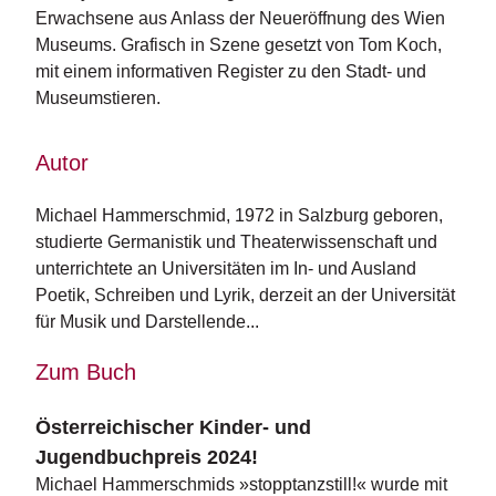
n
Erwachsene aus Anlass der Neueröffnung des Wien
s
Museums. Grafisch in Szene gesetzt von Tom Koch,
mit einem informativen Register zu den Stadt- und
U
Museumstieren.
m
w
el
Autor
t
Michael Hammerschmid, 1972 in Salzburg geboren, 
N
studierte Germanistik und Theaterwissenschaft und 
e
unterrichtete an Universitäten im In- und Ausland 
w
sl
Poetik, Schreiben und Lyrik, derzeit an der Universität 
e
für Musik und Darstellende...
tt
e
Zum Buch
r
Österreichischer Kinder- und
N
e
Jugendbuchpreis 2024!
u
Michael Hammerschmids »stopptanzstill!« wurde mit