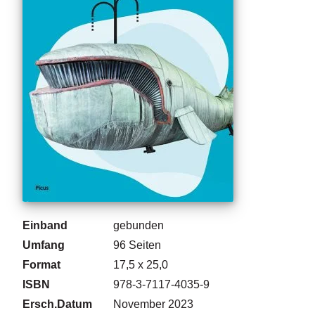
g
e
n
B
l
o
g
V
o
r
s
c
h
Einband
gebunden
a
u
Umfang
96
Seiten
Format
17,5 x 25,0
H
ISBN
978-3-7117-4035-9
a
n
Ersch.Datum
November 2023