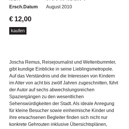
d
e
Ersch.Datum
August 2010
l
€
12,00
P
kaufen
r
e
s
s
e
Joscha Remus, Reisejournalist und Weltenbummler,
R
gibt kundige Einblicke in seine Lieblingsmetropole.
i
Auf das Verständnis und die Interessen von Kindern
g
im Alter von acht bis zwölf Jahren zugeschnitten, führt
h
der Autor auf sechs abwechslungsreichen
ts
Spaziergängen zu den wesentlichen
Sehenswürdigkeiten der Stadt. Als ideale Anregung
Ü
b
für kleine Besucher sowie einheimische Kinder und
e
ihre erwachsenen Begleiter finden sich nicht nur
r
konkrete Gehrouten inklusive Übersichtsplänen,
u