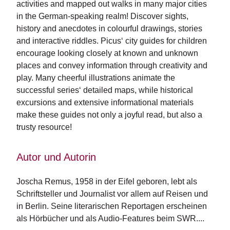
e
activities and mapped out walks in many major cities
r
in the German-speaking realm! Discover sights,
s
history and anecdotes in colourful drawings, stories
c
and interactive riddles. Picus‘ city guides for children
h
e
encourage looking closely at known and unknown
i
places and convey information through creativity and
n
play. Many cheerful illustrations animate the
u
successful series‘ detailed maps, while historical
n
excursions and extensive informational materials
g
e
make these guides not only a joyful read, but also a
n
trusty resource!
Autor und Autorin
Joscha Remus, 1958 in der Eifel geboren, lebt als 
Schriftsteller und Journalist vor allem auf Reisen und 
in Berlin. Seine literarischen Reportagen erscheinen 
als Hörbücher und als Audio-Features beim SWR....