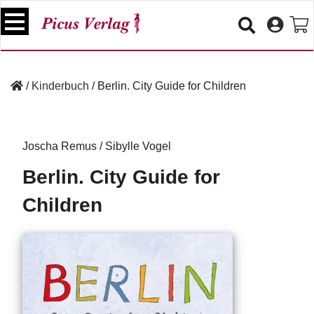
S
k
i
p
B
t
ü
/
Kinderbuch
/
Berlin. City Guide for Children
o
c
c
h
e
o
r
n
Joscha Remus
/
Sibylle Vogel
t
V
Berlin. City Guide for
e
e
n
r
Children
t
a
n
s
t
a
lt
u
n