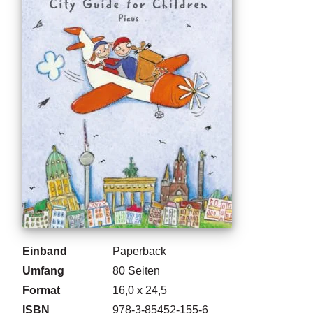
g
e
n
B
l
o
g
V
o
r
s
c
h
a
u
Einband
Paperback
Umfang
80
Seiten
H
a
Format
16,0 x 24,5
n
ISBN
978-3-85452-155-6