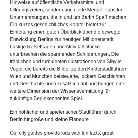
Hinweise auf öffentliche Verkehrsmittel und
n
Öffnungszeiten, sondern auch jede Menge Tipps für
s
Unternehmungen, die in und um Berlin Spaß machen.
U
Ein kurzes geschichtliches Kapitel bietet zur
m
Einleitung einen guten Überblick über die bewegte
w
Entwicklung Berlins zur heutigen Millionenstadt.
el
Lustige Rätselfragen und Aktivitätsblöcke
t
unterbrechen die spannenden Schilderungen. Die
fröhlichen und turbulenten Illustrationen von Sibylle
N
Vogel, die bereits die Bilder zu den Kinderstadtführern
e
w
Wien und München beisteuerte, lockern Geschichten
sl
und Geschichte noch zusätzlich auf und bringen eine
e
weitere Dimension der Wissensvermittlung für
tt
zukünftige Berlinkenner ins Spiel.
e
r
Ein fröhlicher und spielerischer Stadtführer durch
Berlin für große und kleine Flaneure
N
e
u
Our city guides provide kids with fun facts, great