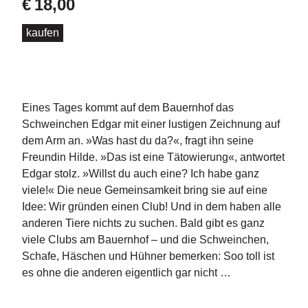
€
18,00
d
e
l
kaufen
P
r
e
s
Eines Tages kommt auf dem Bauernhof das
s
Schweinchen Edgar mit einer lustigen Zeichnung auf
e
dem Arm an. »Was hast du da?«, fragt ihn seine
Freundin Hilde. »Das ist eine Tätowierung«, antwortet
R
Edgar stolz. »Willst du auch eine? Ich habe ganz
i
g
viele!« Die neue Gemeinsamkeit bring sie auf eine
h
Idee: Wir gründen einen Club! Und in dem haben alle
ts
anderen Tiere nichts zu suchen. Bald gibt es ganz
viele Clubs am Bauernhof – und die Schweinchen,
Ü
Schafe, Häschen und Hühner bemerken: Soo toll ist
b
es ohne die anderen eigentlich gar nicht …
e
r
u