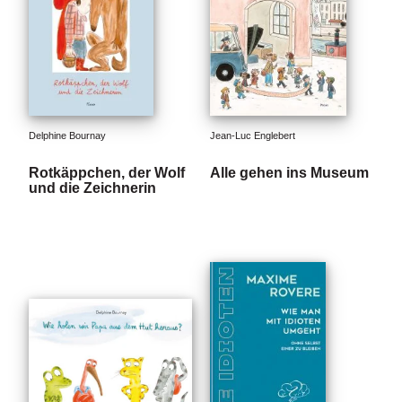
e
r
s
c
h
e
i
n
Delphine Bournay
Jean-Luc Englebert
u
n
Rotkäppchen, der Wolf
Alle gehen ins Museum
g
und die Zeichnerin
e
n