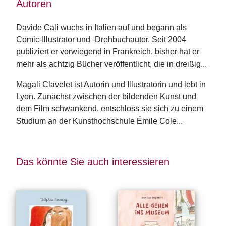
Autoren
n
s
Davide Cali wuchs in Italien auf und begann als 
Comic-Illustrator und -Drehbuchautor. Seit 2004 
U
m
publiziert er vorwiegend in Frankreich, bisher hat er 
w
mehr als achtzig Bücher veröffentlicht, die in dreißig...
el
t
Magali Clavelet ist Autorin und Illustratorin und lebt in 
Lyon. Zunächst zwischen der bildenden Kunst und 
N
dem Film schwankend, entschloss sie sich zu einem 
e
Studium an der Kunsthochschule Émile Cole...
w
sl
e
tt
Das könnte Sie auch interessieren
e
r
N
e
u