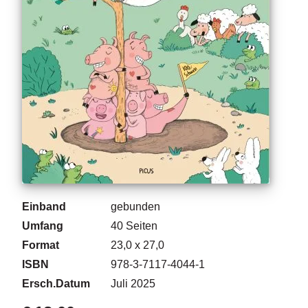
g
e
n
B
l
o
g
V
o
r
s
c
Einband
gebunden
h
a
Umfang
40
Seiten
u
Format
23,0 x 27,0
ISBN
978-3-7117-4044-1
H
a
Ersch.Datum
Juli 2025
n