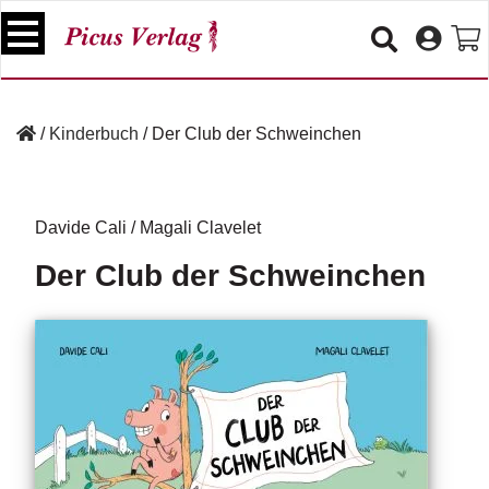
S
k
i
p
B
t
ü
/
Kinderbuch
/
Der Club der Schweinchen
o
c
c
h
e
o
r
n
Davide Cali
/
Magali Clavelet
t
V
Der Club der Schweinchen
e
e
n
r
t
a
n
s
t
a
lt
u
n