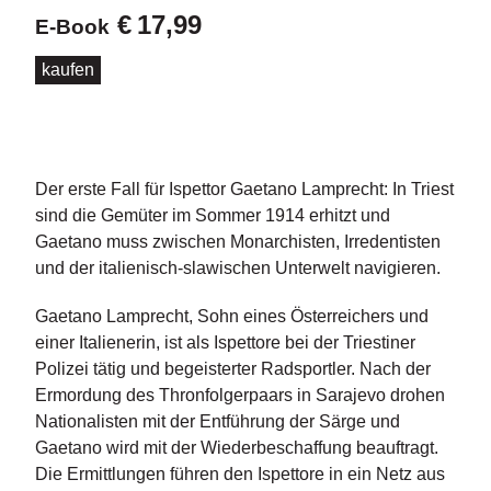
d
€
17,99
E-Book
e
l
kaufen
P
r
e
s
s
Der erste Fall für Ispettor Gaetano Lamprecht: In Triest
e
sind die Gemüter im Sommer 1914 erhitzt und
Gaetano muss zwischen Monarchisten, Irredentisten
R
und der italienisch-slawischen Unterwelt navigieren.
i
g
Gaetano Lamprecht, Sohn eines Österreichers und
h
einer Italienerin, ist als Ispettore bei der Triestiner
ts
Polizei tätig und begeisterter Radsportler. Nach der
Ermordung des Thronfolgerpaars in Sarajevo drohen
Ü
b
Nationalisten mit der Entführung der Särge und
e
Gaetano wird mit der Wiederbeschaffung beauftragt.
r
Die Ermittlungen führen den Ispettore in ein Netz aus
u