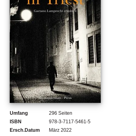
g
e
n
B
l
o
g
V
o
r
s
c
h
a
u
Umfang
296
Seiten
H
ISBN
978-3-7117-5461-5
a
Ersch.Datum
März 2022
n