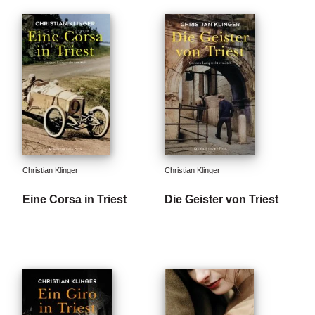
e
r
s
c
h
e
i
n
u
n
g
e
n
Christian Klinger
Christian Klinger
Eine Corsa in Triest
Die Geister von Triest