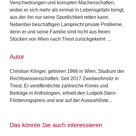
Verschwörungen und korrupten Machenschaften,
n
wobei er sich mehr als einmal in Lebensgefahr bringt,
s
aus der ihn nur seine Sportlichkeit retten kann.
U
Nebenbei beschäftigen Lamprecht private Probleme,
m
denn er und seine Familie sind nicht aus freien
w
Stücken von Wien nach Triest zurückgekehrt …
el
t
Autor
N
e
Christian Klinger, geboren 1966 in Wien, Studium der 
w
Rechtswissenschaften. Seit 2017 Zweitwohnsitz in 
sl
Triest. Er veröffentlichte zahlreiche Krimis und 
e
tt
Beiträge in Anthologien, erhielt den Luitpolt-Stern-
e
Förderungspreis und war auf der Auswahlliste...
r
N
Das könnte Sie auch interessieren
e
u