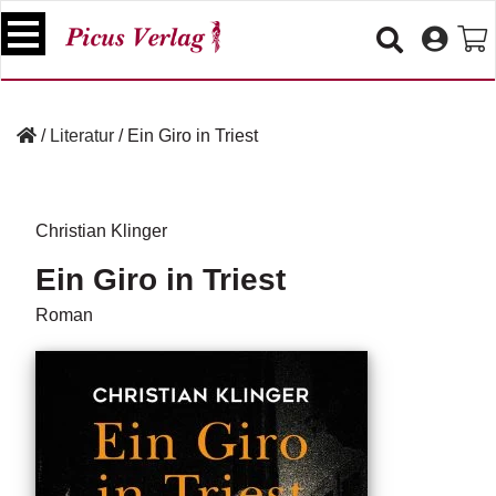
S
k
i
p
B
t
ü
/
Literatur
/
Ein Giro in Triest
o
c
c
h
e
o
r
n
Christian Klinger
t
V
Ein Giro in Triest
e
e
n
r
Roman
t
a
n
s
t
a
lt
u
n