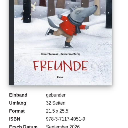
g
e
n
B
l
o
g
V
o
r
s
c
h
a
Einband
gebunden
u
Umfang
32
Seiten
Format
21,5 x 25,5
H
a
ISBN
978-3-7117-4051-9
n
Ersch.Datum
September 2026