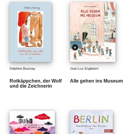
e
r
s
c
h
e
i
n
u
n
g
e
Delphine Bournay
Jean-Luc Englebert
n
Rotkäppchen, der Wolf
Alle gehen ins Museum
und die Zeichnerin