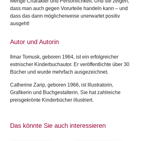
Menge Charakter und Persönlichkeit. Und sie zeigen,
n
dass man auch gegen Vorurteile handeln kann – und
s
dass das dann möglicherweise unerwartet positiv
ausgeht!
U
m
w
Autor und Autorin
el
t
Ilmar Tomusk, geboren 1964, ist ein erfolgreicher 
estnischer Kinderbuchautor. Er veröffentlichte über 30 
N
e
Bücher und wurde mehrfach ausgezeichnet.
w
sl
Catherine Zarip, geboren 1966, ist Illustratorin, 
e
Grafikerin und Buchgestalterin. Sie hat zahlreiche 
tt
preisgekrönte Kinderbücher illustriert.
e
r
N
Das könnte Sie auch interessieren
e
u