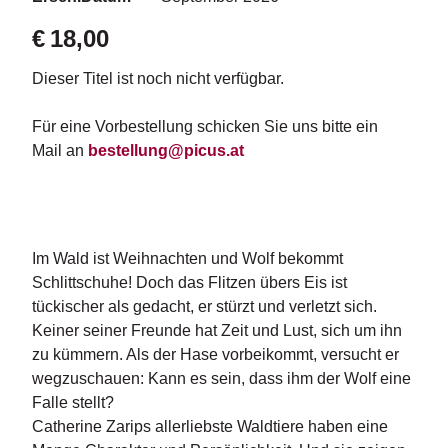
d
e
€
18,00
l
Dieser Titel ist noch nicht verfügbar.
P
r
Für eine Vorbestellung schicken Sie uns bitte ein
e
s
Mail an
bestellung@picus.at
s
e
R
i
Im Wald ist Weihnachten und Wolf bekommt
g
Schlittschuhe! Doch das Flitzen übers Eis ist
h
tückischer als gedacht, er stürzt und verletzt sich.
ts
Keiner seiner Freunde hat Zeit und Lust, sich um ihn
zu kümmern. Als der Hase vorbeikommt, versucht er
Ü
wegzuschauen: Kann es sein, dass ihm der Wolf eine
b
e
Falle stellt?
r
Catherine Zarips allerliebste Waldtiere haben eine
u