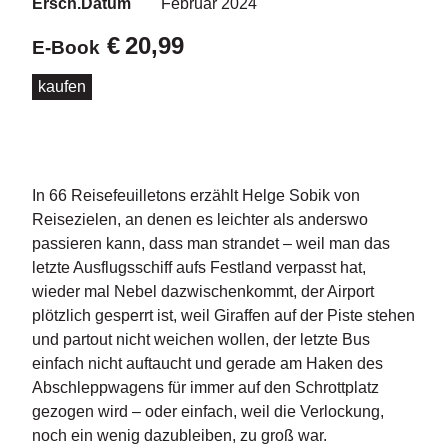
d
Ersch.Datum
Februar 2024
e
€
20,99
l
E-Book
kaufen
P
r
e
s
s
e
In 66 Reisefeuilletons erzählt Helge Sobik von
Reisezielen, an denen es leichter als anderswo
R
passieren kann, dass man strandet – weil man das
i
letzte Ausflugsschiff aufs Festland verpasst hat,
g
wieder mal Nebel dazwischenkommt, der Airport
h
ts
plötzlich gesperrt ist, weil Giraffen auf der Piste stehen
und partout nicht weichen wollen, der letzte Bus
Ü
einfach nicht auftaucht und gerade am Haken des
b
Abschleppwagens für immer auf den Schrottplatz
e
gezogen wird – oder einfach, weil die Verlockung,
r
noch ein wenig dazubleiben, zu groß war.
u