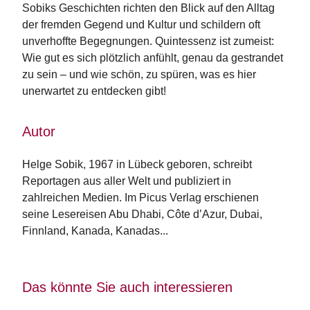
Sobiks Geschichten richten den Blick auf den Alltag
n
s
der fremden Gegend und Kultur und schildern oft
unverhoffte Begegnungen. Quintessenz ist zumeist:
U
Wie gut es sich plötzlich anfühlt, genau da gestrandet
m
zu sein – und wie schön, zu spüren, was es hier
w
unerwartet zu entdecken gibt!
el
t
Autor
N
e
Helge Sobik, 1967 in Lübeck geboren, schreibt 
w
Reportagen aus aller Welt und publiziert in 
sl
e
zahlreichen Medien. Im Picus Verlag erschienen 
tt
seine Lesereisen Abu Dhabi, Côte d’Azur, Dubai, 
e
Finnland, Kanada, Kanadas...
r
N
e
Das könnte Sie auch interessieren
u