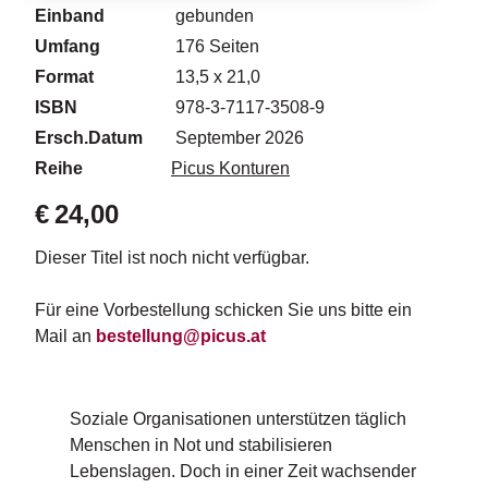
d
Einband
gebunden
e
Umfang
176
Seiten
l
Format
13,5 x 21,0
P
ISBN
978-3-7117-3508-9
r
Ersch.Datum
September 2026
e
s
Reihe
Picus Konturen
s
e
€
24,00
R
Dieser Titel ist noch nicht verfügbar.
i
g
Für eine Vorbestellung schicken Sie uns bitte ein
h
Mail an
bestellung@picus.at
ts
Ü
b
Soziale Organisationen unterstützen täglich
e
Menschen in Not und stabilisieren
r
Lebenslagen. Doch in einer Zeit wachsender
u