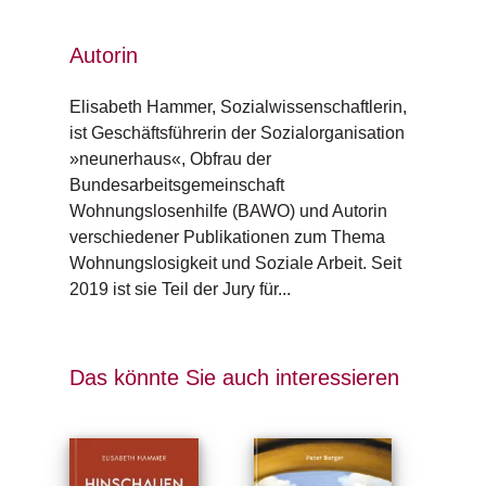
e
r
s
Autorin
c
h
Elisabeth Hammer, Sozialwissenschaftlerin, 
e
i
ist Geschäftsführerin der Sozialorganisation 
n
»neunerhaus«, Obfrau der 
u
Bundesarbeitsgemeinschaft 
n
Wohnungslosenhilfe (BAWO) und Autorin 
g
verschiedener Publikationen zum Thema 
e
n
Wohnungslosigkeit und Soziale Arbeit. Seit 
2019 ist sie Teil der Jury für...
Das könnte Sie auch interessieren