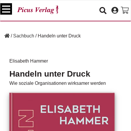
S
k
i
p
B
t
ü
/
Sachbuch
/
Handeln unter Druck
o
c
c
h
e
o
r
n
Elisabeth Hammer
t
V
Handeln unter Druck
e
e
n
r
Wie soziale Organisationen wirksamer werden
t
a
n
s
t
a
lt
u
n