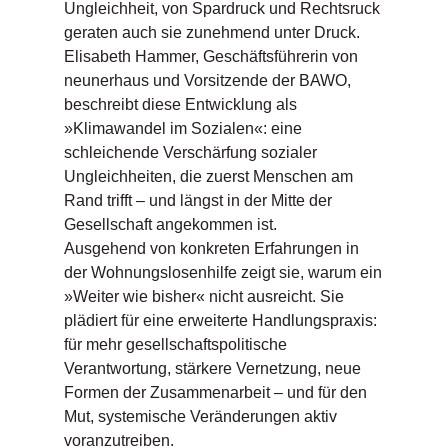
Ungleichheit, von Spardruck und Rechtsruck
n
geraten auch sie zunehmend unter Druck.
s
Elisabeth Hammer, Geschäftsführerin von
U
neunerhaus und Vorsitzende der BAWO,
m
beschreibt diese Entwicklung als
w
»Klimawandel im Sozialen«: eine
el
schleichende Verschärfung sozialer
t
Ungleichheiten, die zuerst Menschen am
Rand trifft – und längst in der Mitte der
N
Gesellschaft angekommen ist.
e
w
Ausgehend von konkreten Erfahrungen in
sl
der Wohnungslosenhilfe zeigt sie, warum ein
e
»Weiter wie bisher« nicht ausreicht. Sie
tt
plädiert für eine erweiterte Handlungspraxis:
e
für mehr gesellschaftspolitische
r
Verantwortung, stärkere Vernetzung, neue
N
Formen der Zusammenarbeit – und für den
e
Mut, systemische Veränderungen aktiv
u
voranzutreiben.