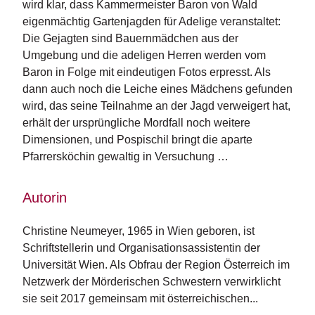
wird klar, dass Kammermeister Baron von Wald
n
eigenmächtig Gartenjagden für Adelige veranstaltet:
s
Die Gejagten sind Bauernmädchen aus der
Umgebung und die adeligen Herren werden vom
U
m
Baron in Folge mit eindeutigen Fotos erpresst. Als
w
dann auch noch die Leiche eines Mädchens gefunden
el
wird, das seine Teilnahme an der Jagd verweigert hat,
t
erhält der ursprüngliche Mordfall noch weitere
Dimensionen, und Pospischil bringt die aparte
N
Pfarrersköchin gewaltig in Versuchung …
e
w
sl
Autorin
e
tt
e
Christine Neumeyer, 1965 in Wien geboren, ist 
r
Schriftstellerin und Organisationsassistentin der 
Universität Wien. Als Obfrau der Region Österreich im 
N
Netzwerk der Mörderischen Schwestern verwirklicht 
e
sie seit 2017 gemeinsam mit österreichischen...
u