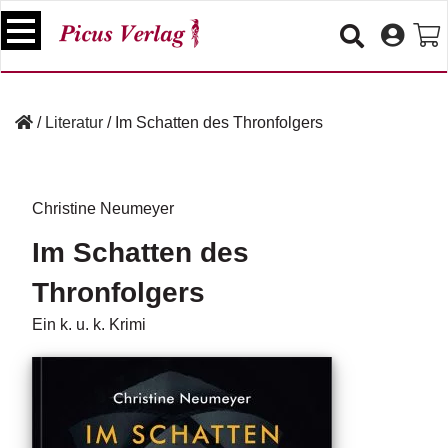
S
k
i
p
B
t
ü
/
Literatur
/
Im Schatten des Thronfolgers
o
c
c
h
e
o
r
n
Christine Neumeyer
t
V
Im Schatten des
e
e
n
r
Thronfolgers
t
a
n
Ein k. u. k. Krimi
s
t
a
lt
u
n