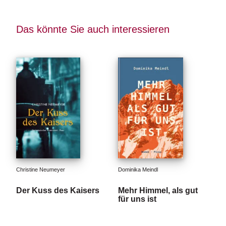
e
r
s
Das könnte Sie auch interessieren
c
h
e
i
n
u
n
g
e
n
Christine Neumeyer
Dominika Meindl
Der Kuss des Kaisers
Mehr Himmel, als gut
für uns ist