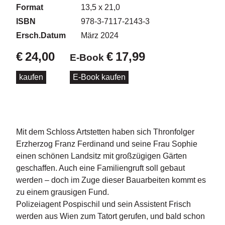
d
Format
13,5 x 21,0
e
ISBN
978-3-7117-2143-3
l
Ersch.Datum
März 2024
P
€
24,00
€
17,99
r
E-Book
e
s
kaufen
E-Book kaufen
s
e
R
i
Mit dem Schloss Artstetten haben sich Thronfolger
g
Erzherzog Franz Ferdinand und seine Frau Sophie
h
einen schönen Landsitz mit großzügigen Gärten
ts
geschaffen. Auch eine Familiengruft soll gebaut
werden – doch im Zuge dieser Bauarbeiten kommt es
Ü
b
zu einem grausigen Fund.
e
Polizeiagent Pospischil und sein Assistent Frisch
r
werden aus Wien zum Tatort gerufen, und bald schon
u