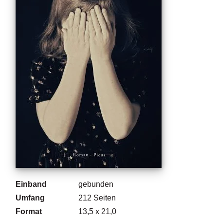
g
e
n
B
l
o
g
V
o
r
s
c
h
a
u
Einband
gebunden
H
Umfang
212
Seiten
a
n
Format
13,5 x 21,0