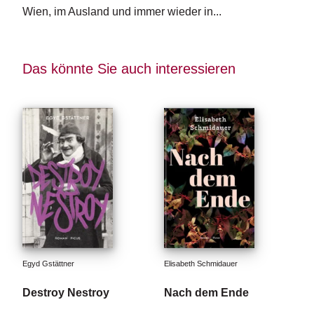
e
Wien, im Ausland und immer wieder in...
r
s
c
h
Das könnte Sie auch interessieren
e
i
n
u
n
g
e
n
Egyd Gstättner
Elisabeth Schmidauer
Destroy Nestroy
Nach dem Ende