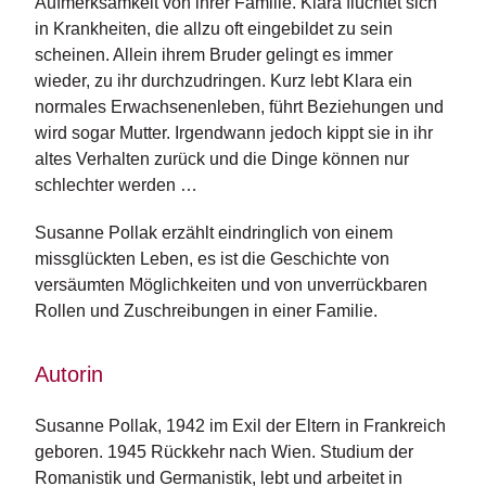
Aufmerksamkeit von ihrer Familie. Klara flüchtet sich
n
in Krankheiten, die allzu oft eingebildet zu sein
s
scheinen. Allein ihrem Bruder gelingt es immer
wieder, zu ihr durchzudringen. Kurz lebt Klara ein
U
normales Erwachsenenleben, führt Beziehungen und
m
w
wird sogar Mutter. Irgendwann jedoch kippt sie in ihr
el
altes Verhalten zurück und die Dinge können nur
t
schlechter werden …
N
Susanne Pollak erzählt eindringlich von einem
e
missglückten Leben, es ist die Geschichte von
w
versäumten Möglichkeiten und von unverrückbaren
sl
e
Rollen und Zuschreibungen in einer Familie.
tt
e
Autorin
r
N
Susanne Pollak, 1942 im Exil der Eltern in Frankreich 
e
geboren. 1945 Rückkehr nach Wien. Studium der 
u
Romanistik und Germanistik, lebt und arbeitet in 