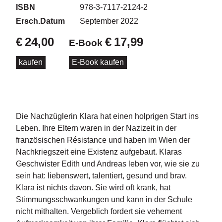
d
ISBN
978-3-7117-2124-2
e
Ersch.Datum
September 2022
l
€
24,00
€
17,99
E-Book
P
r
kaufen
E-Book kaufen
e
s
s
e
Die Nachzüglerin Klara hat einen holprigen Start ins
R
i
Leben. Ihre Eltern waren in der Nazizeit in der
g
französischen Résistance und haben im Wien der
h
Nachkriegszeit eine Existenz aufgebaut. Klaras
ts
Geschwister Edith und Andreas leben vor, wie sie zu
sein hat: liebenswert, talentiert, gesund und brav.
Ü
Klara ist nichts davon. Sie wird oft krank, hat
b
e
Stimmungsschwankungen und kann in der Schule
r
nicht mithalten. Vergeblich fordert sie vehement
u