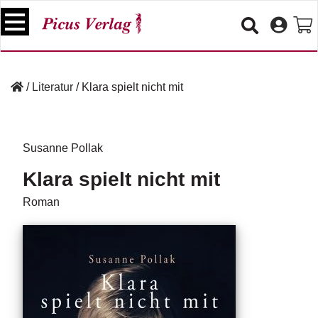
S
k
i
p
B
t
ü
/
Literatur
/
Klara spielt nicht mit
o
c
c
h
e
o
r
n
Susanne Pollak
t
V
Klara spielt nicht mit
e
e
n
r
Roman
t
a
n
s
t
a
lt
u
n