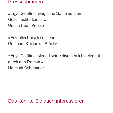
e
Pressestimmen
r
s
»Egyd Gstättner wagt eine Satire auf den
c
Geschlechterkampf.«
h
Ursula Ebel, Presse
e
i
n
»Erzähltechnisch solide.«
u
Reinhard Kacianka, Brücke
n
g
»Egyd Gstättner steuert seine diversen Ichs elegant
e
n
durch den Roman.«
Helmuth Schönauer
Das könnte Sie auch interessieren