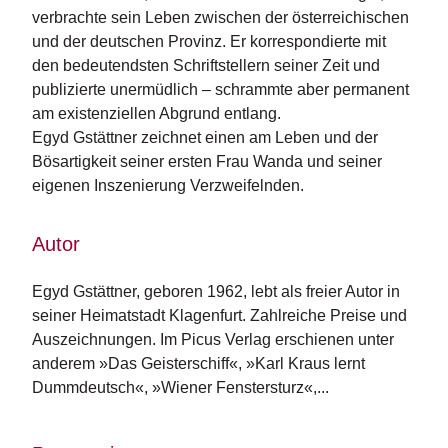
n
verbrachte sein Leben zwischen der österreichischen
s
und der deutschen Provinz. Er korrespondierte mit
den bedeutendsten Schriftstellern seiner Zeit und
U
publizierte unermüdlich – schrammte aber permanent
m
am existenziellen Abgrund entlang.
w
Egyd Gstättner zeichnet einen am Leben und der
el
t
Bösartigkeit seiner ersten Frau Wanda und seiner
eigenen Inszenierung Verzweifelnden.
N
e
Autor
w
sl
e
Egyd Gstättner, geboren 1962, lebt als freier Autor in 
tt
seiner Heimatstadt Klagenfurt. Zahlreiche Preise und 
e
Auszeichnungen. Im Picus Verlag erschienen unter 
r
anderem »Das Geisterschiff«, »Karl Kraus lernt 
Dummdeutsch«, »Wiener Fenstersturz«,...
N
e
u