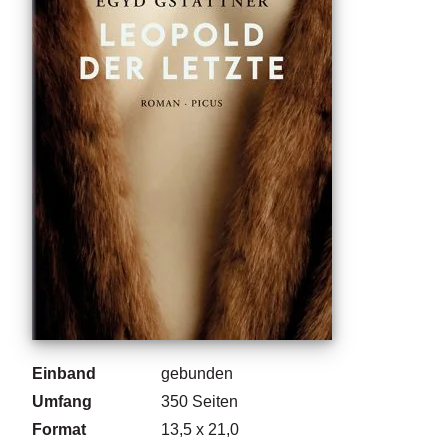
g
e
n
B
l
o
g
V
o
r
s
c
h
a
u
Einband
gebunden
H
Umfang
350
Seiten
a
Format
13,5 x 21,0
n