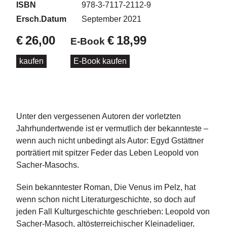
d
ISBN
978-3-7117-2112-9
e
Ersch.Datum
September 2021
l
€
26,00
€
18,99
E-Book
P
r
kaufen
E-Book kaufen
e
s
s
e
Unter den vergessenen Autoren der vorletzten
R
Jahrhundertwende ist er vermutlich der bekannteste –
i
g
wenn auch nicht unbedingt als Autor: Egyd Gstättner
h
porträtiert mit spitzer Feder das Leben Leopold von
ts
Sacher-Masochs.
Ü
Sein bekanntester Roman, Die Venus im Pelz, hat
b
wenn schon nicht Literaturgeschichte, so doch auf
e
jeden Fall Kulturgeschichte geschrieben: Leopold von
r
u
Sacher-Masoch, altösterreichischer Kleinadeliger,