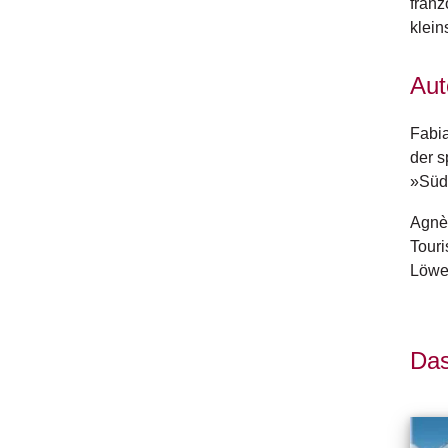
franz
klein
Aut
Fabia
der s
»Südd
Agnès
Touri
Löwen
Das