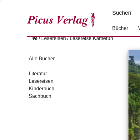
S
k
i
p
Bücher
t
/
Lesereisen
/
Lesereise Kamerun
o
c
o
Alle Bücher
n
t
Literatur
e
Lesereisen
n
Kinderbuch
t
Sachbuch