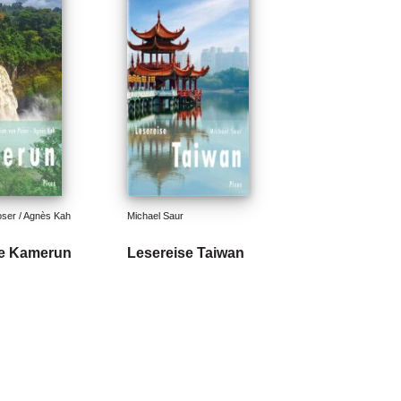
oser / Agnès Kah
Michael Saur
se Kamerun
Lesereise Taiwan