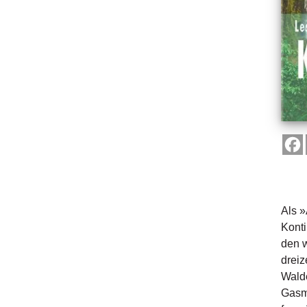
Als »
Konti
den w
dreiz
Walde
Gasmi