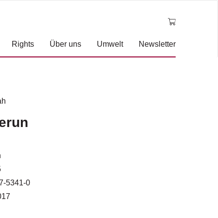
Rights
Über uns
Umwelt
Newsletter
ah
erun
n
5
7-5341-0
017