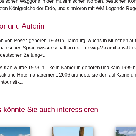
ösischen Waggons in den muslimischen Norden, besuchen König
sten Königreiche der Erde, und sinnieren mit WM-Legende Roge
or und Autorin
n von Poser, geboren 1969 in Hamburg, wuchs in München auf
panischen Sprachwissenschaft an der Ludwig-Maximilians-Univers
eutschen Zeitung«....
 Kah wurde 1978 in Tiko in Kamerun geboren und kam 1999 nac
stik und Hotelmanagement. 2006 gründete sie den auf Kamerun s
touristik....
 könnte Sie auch interessieren