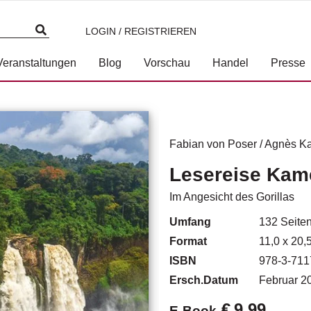
LOGIN / REGISTRIEREN
Veranstaltungen
Blog
Vorschau
Handel
Presse
Fabian von Poser
/
Agnès K
Lesereise Kam
Im Angesicht des Gorillas
Umfang
132
Seite
Format
11,0 x 20,
ISBN
978-3-711
Ersch.Datum
Februar 2
€
9,99
E-Book