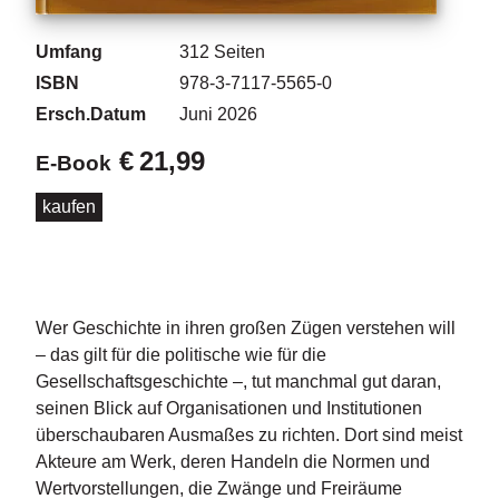
d
e
l
Umfang
312
Seiten
ISBN
978-3-7117-5565-0
P
Ersch.Datum
Juni 2026
r
e
€
21,99
E-Book
s
s
kaufen
e
R
i
g
Wer Geschichte in ihren großen Zügen verstehen will
h
ts
– das gilt für die politische wie für die
Gesellschaftsgeschichte –, tut manchmal gut daran,
Ü
seinen Blick auf Organisationen und Institutionen
b
überschaubaren Ausmaßes zu richten. Dort sind meist
e
Akteure am Werk, deren Handeln die Normen und
r
Wertvorstellungen, die Zwänge und Freiräume
u