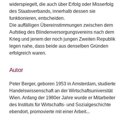
n
widerspiegelt, die auch über Erfolg oder Misserfolg
s
des Staatsverbands, innerhalb dessen sie
funktionieren, entscheiden.
U
Die auffälligen Übereinstimmungen zwischen dem
m
Aufstieg des Blindenversorgungsvereins nach dem
w
Krieg und jenem der noch jungen Zweiten Republik
el
legen nahe, dass beide aus denselben Gründen
t
erfolgreich waren.
N
e
Autor
w
sl
e
Peter Berger, geboren 1953 in Amsterdam, studierte 
tt
Handelswissenschaft an der Wirtschaftsuniversität 
e
Wien. Anfang der 1980er Jahre wurde er Mitarbeiter 
r
des Instituts für Wirtschafts- und Sozialgeschichte 
ebendort, promovierte mit einer Arbeit...
N
e
u