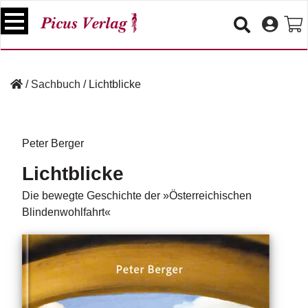
S
k
i
p
B
t
ü
/
Sachbuch
/
Lichtblicke
o
c
c
h
e
o
r
n
Peter Berger
t
V
Lichtblicke
e
e
n
r
Die bewegte Geschichte der »Österreichischen
t
a
Blindenwohlfahrt«
n
s
t
a
lt
u
n