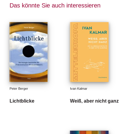
e
Das könnte Sie auch interessieren
r
s
c
h
e
i
n
u
n
g
e
n
Peter Berger
Ivan Kalmar
Lichtblicke
Weiß, aber nicht ganz