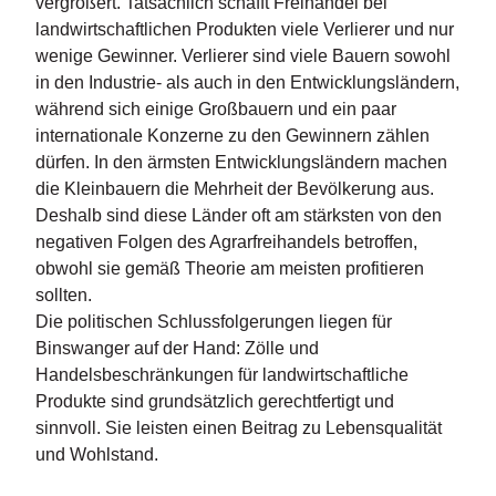
vergrößert. Tatsächlich schafft Freihandel bei
n
landwirtschaftlichen Produkten viele Verlierer und nur
s
wenige Gewinner. Verlierer sind viele Bauern sowohl
in den Industrie- als auch in den Entwicklungsländern,
U
während sich einige Großbauern und ein paar
m
w
internationale Konzerne zu den Gewinnern zählen
el
dürfen. In den ärmsten Entwicklungsländern machen
t
die Kleinbauern die Mehrheit der Bevölkerung aus.
Deshalb sind diese Länder oft am stärksten von den
N
negativen Folgen des Agrarfreihandels betroffen,
e
obwohl sie gemäß Theorie am meisten profitieren
w
sl
sollten.
e
Die politischen Schlussfolgerungen liegen für
tt
Binswanger auf der Hand: Zölle und
e
Handelsbeschränkungen für landwirtschaftliche
r
Produkte sind grundsätzlich gerechtfertigt und
sinnvoll. Sie leisten einen Beitrag zu Lebensqualität
N
e
und Wohlstand.
u