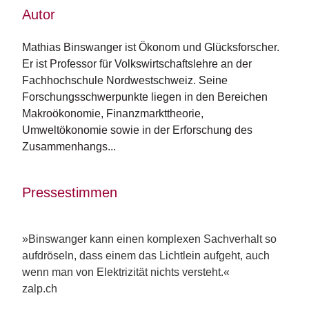
e
Autor
r
s
c
Mathias Binswanger ist Ökonom und Glücksforscher. 
h
Er ist Professor für Volkswirtschaftslehre an der 
e
Fachhochschule Nordwestschweiz. Seine 
i
Forschungsschwerpunkte liegen in den Bereichen 
n
u
Makroökonomie, Finanzmarkttheorie, 
n
Umweltökonomie sowie in der Erforschung des 
g
Zusammenhangs...
e
n
Pressestimmen
»Binswanger kann einen komplexen Sachverhalt so
aufdröseln, dass einem das Lichtlein aufgeht, auch
wenn man von Elektrizität nichts versteht.«
zalp.ch