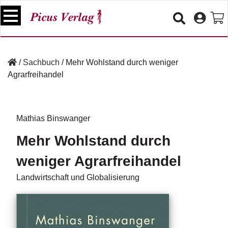
S
k
i
p
B
t
ü
/
Sachbuch
/
Mehr Wohlstand durch weniger
o
c
Agrarfreihandel
c
h
e
o
r
n
t
Mathias Binswanger
V
e
e
Mehr Wohlstand durch
n
r
t
a
weniger Agrarfreihandel
n
s
Landwirtschaft und Globalisierung
t
a
lt
u
n