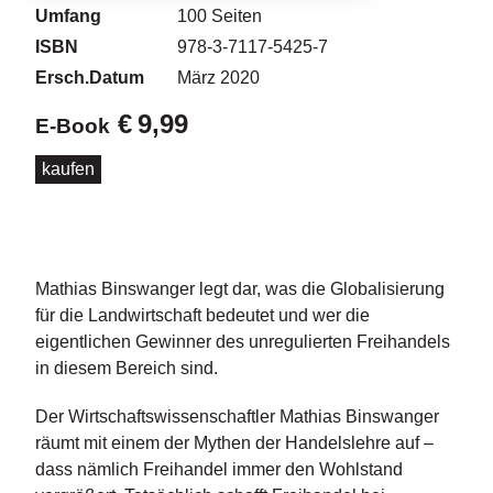
d
Umfang
100
Seiten
e
ISBN
978-3-7117-5425-7
l
Ersch.Datum
März 2020
P
€
9,99
r
E-Book
e
s
kaufen
s
e
R
i
Mathias Binswanger legt dar, was die Globalisierung
g
für die Landwirtschaft bedeutet und wer die
h
eigentlichen Gewinner des unregulierten Freihandels
ts
in diesem Bereich sind.
Ü
Der Wirtschaftswissenschaftler Mathias Binswanger
b
e
räumt mit einem der Mythen der Handelslehre auf –
r
dass nämlich Freihandel immer den Wohlstand
u