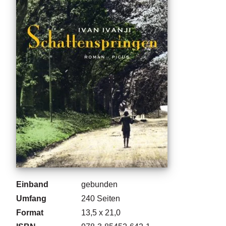
g
e
n
B
l
o
g
V
o
r
s
c
h
a
u
Einband
gebunden
H
Umfang
240
Seiten
a
Format
13,5 x 21,0
n