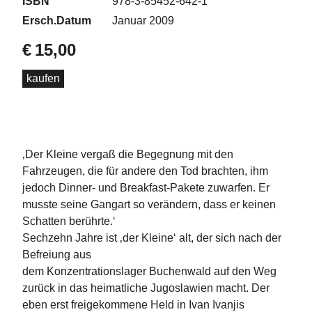
ISBN
978-3-85452-642-1
d
e
Ersch.Datum
Januar 2009
l
€
15,00
P
r
kaufen
e
s
s
e
‚Der Kleine vergaß die Begegnung mit den
R
Fahrzeugen, die für andere den Tod brachten, ihm
i
jedoch Dinner- und Breakfast-Pakete zuwarfen. Er
g
musste seine Gangart so verändern, dass er keinen
h
ts
Schatten berührte.‘
Sechzehn Jahre ist ‚der Kleine‘ alt, der sich nach der
Ü
Befreiung aus
b
dem Konzentrationslager Buchenwald auf den Weg
e
zurück in das heimatliche Jugoslawien macht. Der
r
eben erst freigekommene Held in Ivan Ivanjis
u