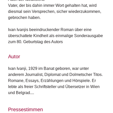
e
Vater, der bis dahin immer Wort gehalten hat, wird
r
s
diesmal sein Versprechen, sicher wiederzukommen,
c
gebrochen haben.
h
e
Ivan Ivanjis beeindruckender Roman über eine
i
überschattete Kindheit als einmalige Sonderausgabe
n
u
zum 80. Geburtstag des Autors
n
g
Autor
e
n
Ivan Ivanji, 1929 im Banat geboren, war unter 
anderem Journalist, Diplomat und Dolmetscher Titos. 
Romane, Essays, Erzäh­lungen und Hörspiele. Er 
lebte als freier Schriftsteller und Übersetzer in Wien 
und Belgrad....
Pressestimmen