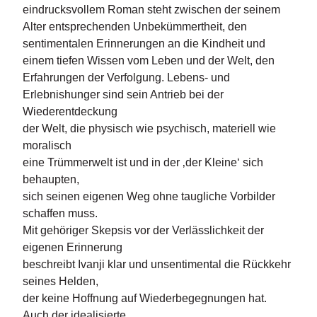
n
eindrucksvollem Roman steht zwischen der seinem
s
Alter entsprechenden Unbekümmertheit, den
sentimentalen Erinnerungen an die Kindheit und
U
einem tiefen Wissen vom Leben und der Welt, den
m
Erfahrungen der Verfolgung. Lebens- und
w
Erlebnishunger sind sein Antrieb bei der
el
Wiederentdeckung
t
der Welt, die physisch wie psychisch, materiell wie
N
moralisch
e
eine Trümmerwelt ist und in der ‚der Kleine‘ sich
w
behaupten,
sl
sich seinen eigenen Weg ohne taugliche Vorbilder
e
schaffen muss.
tt
e
Mit gehöriger Skepsis vor der Verlässlichkeit der
r
eigenen Erinnerung
beschreibt Ivanji klar und unsentimental die Rückkehr
N
seines Helden,
e
der keine Hoffnung auf Wiederbegegnungen hat.
u
Auch der idealisierte