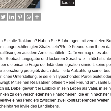
kaufen
n Sie alte Traktoren? Haben Sie Erfahrungen mit verrotteten B
mit ungerechtfertigten Strafzetteln?René Freund kann Ihnen da
allösungen aus dem Ärmel schütteln. Dafür vermag er es aber, 
fer Beobachtungsgabe und lockerem Sprachwitz in höchst unte
ber die brisante Frage der Inländerintegration sinniert, seine 
sforschung preisgibt, durch detaillierte Aufzählung seiner b
rlichen Unterstellung, er sei ein Hypochonder, Paroli bietet od
wagt: Mit seinen Realsatiren offeriert René Freund amüsante Le
ich ist. Dabei gewährt er Einblick in sein Leben als Vater, in sei
ken zu den verschiedensten Phänomenen, die er in nächster 
ektive eines Pendlers zwischen zwei kontrastierenden Welten
cheinbaren Idylle des Landlebens.