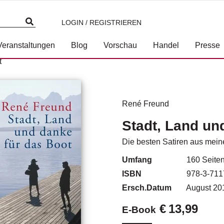
LOGIN / REGISTRIEREN
Veranstaltungen
Blog
Vorschau
Handel
Presse
t
René Freund
Stadt, Land un
Die besten Satiren aus mei
Umfang
160
Seite
ISBN
978-3-711
Ersch.Datum
August 20
€
13,99
E-Book