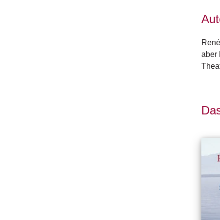
Aut
René 
aber 
Theat
Das