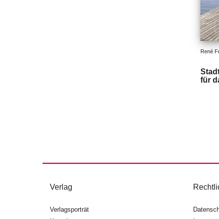
René F
Stad
für 
Verlag
Rechtli
Verlagsporträt
Datensch