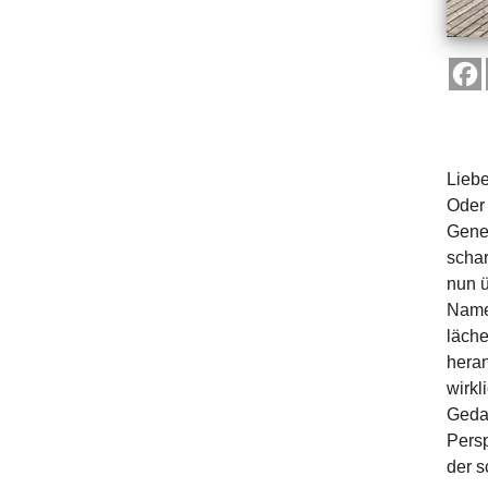
Liebe
Oder 
Gener
schar
nun ü
Namen
läche
heran
wirkl
Gedan
Persp
der s