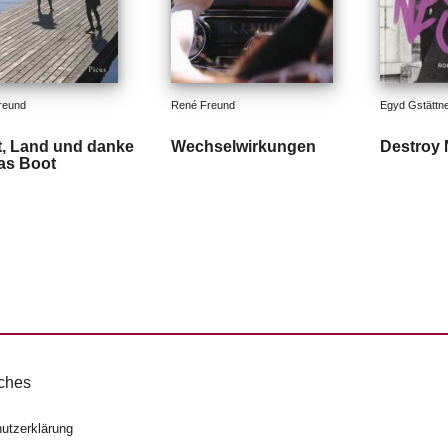
reund
René Freund
Egyd Gstättn
t, Land und danke
Wechselwirkungen
Destroy 
das Boot
ches
utzerklärung