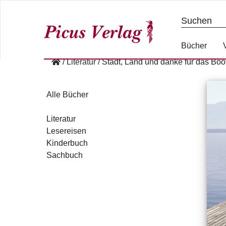
S
k
i
p
Bücher
t
/
Literatur
/
Stadt, Land und danke für das Boo
o
c
o
Alle Bücher
n
t
Literatur
e
Lesereisen
n
Kinderbuch
t
Sachbuch