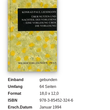
g
e
n
B
l
o
g
V
o
r
s
c
h
Einband
gebunden
a
u
Umfang
64
Seiten
Format
18,0 x 12,0
H
ISBN
978-3-85452-324-6
a
n
Ersch.Datum
Januar 1994