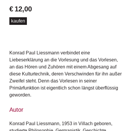
d
e
€
12,00
l
kaufen
P
r
e
s
s
Konrad Paul Liessmann verbindet eine
e
Liebeserklärung an die Vorlesung und das Vorlesen,
an das Hören und Zuhören mit einem Abgesang auf
R
diese Kulturtechnik, deren Verschwinden für ihn außer
i
g
Zweifel steht. Denn das Vorlesen in seiner
h
Primärfunktion ist eigentlich schon längst überflüssig
ts
geworden.
Ü
Autor
b
e
r
Konrad Paul Liessmann, 1953 in Villach geboren, 
u
studierte Philosophie, Germanistik, Geschichte, 