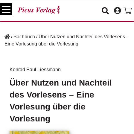
S
k
i
p
B
t
ü
/
Sachbuch
/
Über Nutzen und Nachteil des Vorlesens –
o
c
Eine Vorlesung über die Vorlesung
c
h
e
o
r
n
t
Konrad Paul Liessmann
V
e
e
Über Nutzen und Nachteil
n
r
t
a
des Vorlesens – Eine
n
s
Vorlesung über die
t
a
Vorlesung
lt
u
n