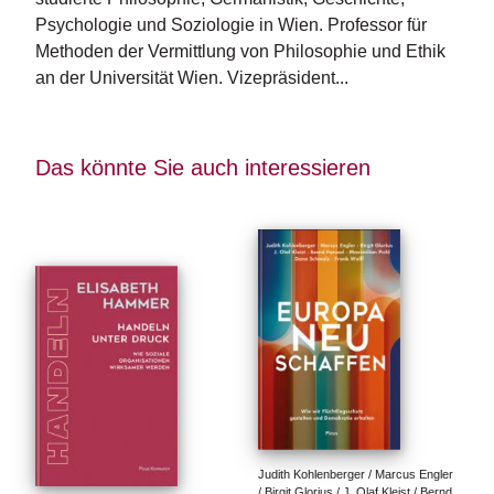
n
Psychologie und Soziologie in Wien. Professor für 
s
Methoden der Vermittlung von Philosophie und Ethik 
an der Universität Wien. Vizepräsident...
U
m
w
el
Das könnte Sie auch interessieren
t
N
e
w
sl
e
tt
e
r
N
e
u
Judith Kohlenberger / Marcus Engler 
/ Birgit Glorius / J. Olaf Kleist / Bernd 