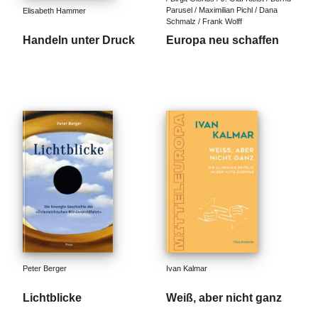
e
Parusel / Maximilian Pichl / Dana 
Elisabeth Hammer
r
Schmalz / Frank Wolff
s
Handeln unter Druck
Europa neu schaffen
c
h
e
i
n
u
n
g
e
n
Peter Berger
Ivan Kalmar
Lichtblicke
Weiß, aber nicht ganz