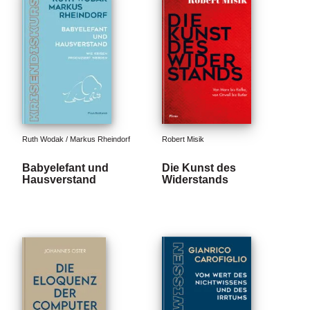
e
r
s
c
h
e
i
n
u
n
g
Ruth Wodak / Markus Rheindorf
Robert Misik
e
n
Babyelefant und
Die Kunst des
Hausverstand
Widerstands