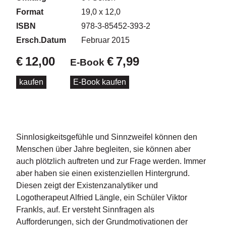
d
e
Format
19,0 x 12,0
l
ISBN
978-3-85452-393-2
Ersch.Datum
Februar 2015
P
r
€
12,00
€
7,99
E-Book
e
s
kaufen
E-Book kaufen
s
e
R
i
Sinnlosigkeitsgefühle und Sinnzweifel können den
g
h
Menschen über Jahre begleiten, sie können aber
ts
auch plötzlich auftreten und zur Frage werden. Immer
aber haben sie einen existenziellen Hintergrund.
Ü
Diesen zeigt der Existenzanalytiker und
b
Logotherapeut Alfried Längle, ein Schüler Viktor
e
Frankls, auf. Er versteht Sinnfragen als
r
Aufforderungen, sich der Grundmotivationen der
u