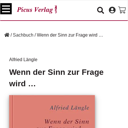
S
k
i
p
B
t
ü
/
Sachbuch
/
Wenn der Sinn zur Frage wird …
o
c
c
h
e
o
r
n
Alfried Längle
t
V
Wenn der Sinn zur Frage
e
e
n
r
wird …
t
a
n
s
t
a
lt
u
n