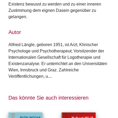
n
Existenz bewusst zu werden und zu einer inneren
s
Zustimmung dem eignen Dasein gegenüber zu
gelangen.
U
m
w
Autor
el
t
Alfried Längle, geboren 1951, ist Arzt, Klinischer 
Psychologe und Psychotherapeut; Vorsitzender der 
N
Internationalen Ge­sellschaft für Logotherapie und 
e
Existenzanalyse. Er unterrichtet an den Universitäten 
w
sl
Wien, Innsbruck und Graz. Zahlreiche 
e
Veröffentlichungen, u....
tt
e
r
Das könnte Sie auch interessieren
N
e
u