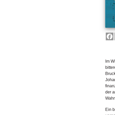
Im Wi
bitte
Bruck
Johan
finan
der a
Wahnv
Ein b