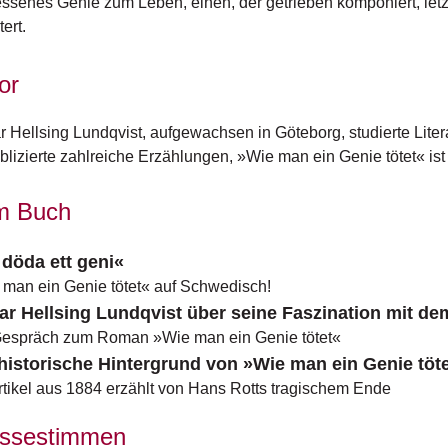
ssenes Genie zum Leben, einen, der getrieben komponiert, letzt
ert.
or
r Hellsing Lundqvist, aufgewachsen in Göteborg, studierte Litera
blizierte zahlreiche Erzählungen, »Wie man ein Genie tötet« ist
m Buch
 döda ett geni«
man ein Genie tötet« auf Schwedisch!
ar Hellsing Lundqvist über seine Faszination mit 
Gespräch zum Roman »Wie man ein Genie tötet«
historische Hintergrund von »Wie man ein Genie töt
rtikel aus 1884 erzählt von Hans Rotts tragischem Ende
ssestimmen