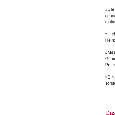
»Der 
spann
mati
»... 
Heinz
»Mit 
Genie
Peter
»Ein 
Torst
Das