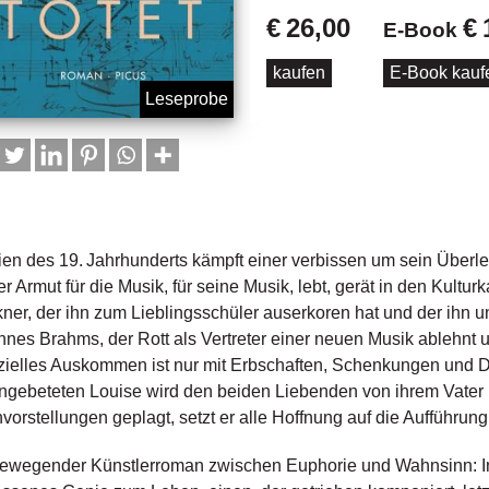
€
26,00
€
E-Book
kaufen
E-Book ka
en des 19. Jahrhunderts kämpft einer verbissen um sein Überlebe
rer Armut für die Musik, für seine Musik, lebt, gerät in den Kult
ner, der ihn zum Lieblingsschüler auserkoren hat und der ihn unt
nes Brahms, der Rott als Vertreter einer neuen Musik ablehnt u
zielles Auskommen ist nur mit Erbschaften, Schenkungen und D
ngebeteten Louise wird den beiden Liebenden von ihrem Vate
orstellungen geplagt, setzt er alle Hoffnung auf die Aufführun
ewegender Künstlerroman zwischen Euphorie und Wahnsinn: Ing