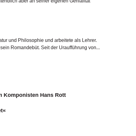
endlich aber an seiner eigenen Genialität
tur und Philosophie und arbeitete als Lehrer. 
 sein Romandebüt. Seit der Uraufführung von...
dem Komponisten Hans Rott
et«