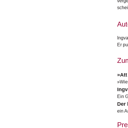
verge
scheit
Aut
Ingva
Er pu
Zu
»Att
»Wie 
Ingv
Ein 
Der 
ein A
Pre