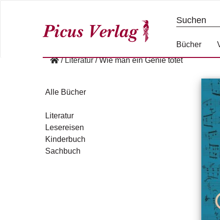
S
k
i
p
Bücher
t
/
Literatur
/
Wie man ein Genie tötet
o
c
o
Alle Bücher
n
t
Literatur
e
Lesereisen
n
Kinderbuch
t
Sachbuch