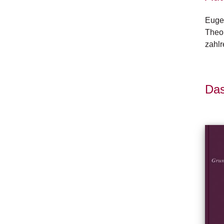
Eugen
Theol
zahlr
Das