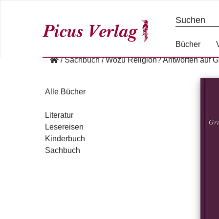
S
k
i
p
Bücher
t
/
Sachbuch
/
Wozu Religion? Antworten auf 
o
c
o
Alle Bücher
n
t
Literatur
e
Lesereisen
n
Kinderbuch
t
Sachbuch