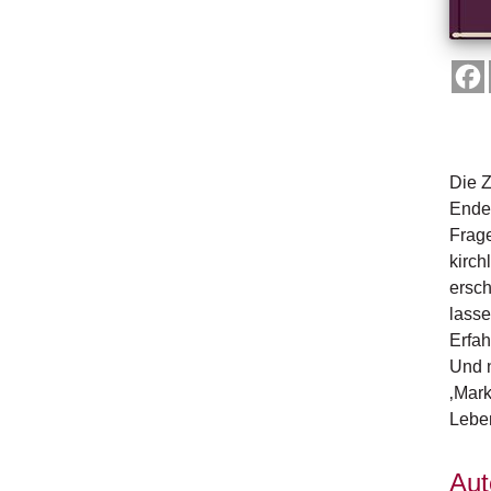
Die 
Ende 
Frage
kirch
ersch
lasse
Erfah
Und n
‚Mark
Lebe
Aut