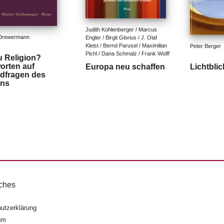
Judith Kohlenberger / Marcus 
Drewermann
Engler / Birgit Glorius / J. Olaf 
Kleist / Bernd Parusel / Maximilian 
Peter Berger
Pichl / Dana Schmalz / Frank Wolff
 Religion?
orten auf
Europa neu schaffen
Lichtbli
dfragen des
ns
ches
utzerklärung
um