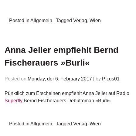
g
e
n
Posted in
Allgemein
|
Tagged
Verlag
,
Wien
B
l
o
Anna Jeller empfiehlt Bernd
g
Fischerauers »Burli«
V
o
r
Posted on
Monday, der 6. February 2017
|
by
Picus01
s
c
h
Pünktlich zum Erscheinen empfiehlt Anna Jeller auf Radio
a
Superfly
Bernd Fischerauers Debütroman »Burli«.
u
H
Posted in
Allgemein
|
Tagged
Verlag
,
Wien
a
n