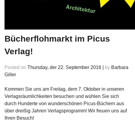
n
s
U
m
w
Bücherflohmarkt im Picus
el
t
Verlag!
N
Posted on
Thursday, der 22. September 2016
|
by
Barbara
e
w
Giller
sl
e
Kommen Sie uns am Freitag, dem 7. Oktober in unseren
tt
Verlagsräumlichkeiten besuchen und wühlen Sie sich
e
durch Hunderte von wunderschönen Picus-Büchern aus
r
über dreißig Jahren Verlagsprogramm! Wir freuen uns auf
N
Ihren Besuch!
e
u