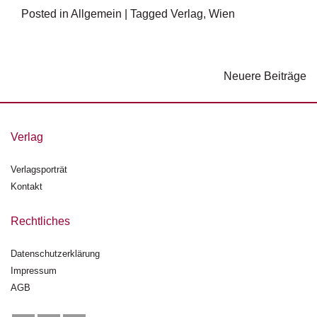
e
Posted in
Allgemein
|
Tagged
Verlag
,
Wien
r
s
c
h
e
Neuere Beiträge
B
i
n
e
u
n
i
Verlag
g
e
t
Verlagsporträt
n
Kontakt
r
Rechtliches
a
Datenschutzerklärung
g
Impressum
s
AGB