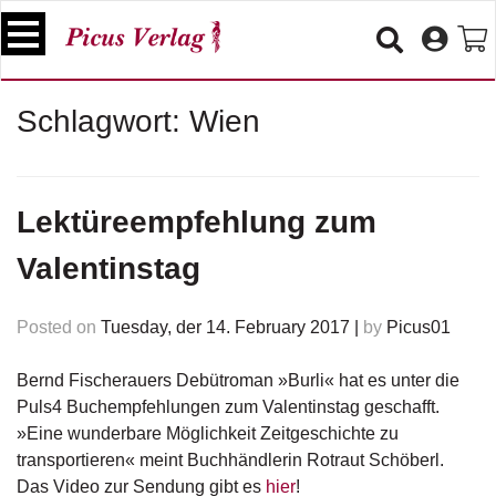
S
k
i
p
B
Schlagwort:
Wien
t
ü
o
c
c
h
e
o
Lektüreempfehlung zum
r
n
t
Valentinstag
V
e
e
n
r
Posted on
Tuesday, der 14. February 2017
|
by
Picus01
t
a
n
s
Bernd Fischerauers Debütroman »Burli« hat es unter die
t
Puls4 Buchempfehlungen zum Valentinstag geschafft.
a
»Eine wunderbare Möglichkeit Zeitgeschichte zu
lt
transportieren« meint Buchhändlerin Rotraut Schöberl.
u
Das Video zur Sendung gibt es
hier
!
n