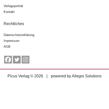
g
Verlagsporträt
e
Kontakt
n
Rechtliches
B
l
o
Datenschutzerklärung
g
Impressum
AGB
V
o
r
s
c
h
Picus Verlag © 2026
|
powered by
Allegro Solutions
a
u
H
a
n