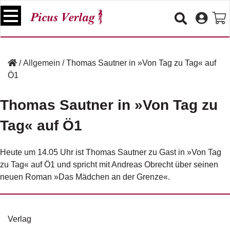
S
k
i
p
B
t
ü
/
Allgemein
/
Thomas Sautner in »Von Tag zu Tag« auf
o
c
Ö1
c
h
e
o
r
Thomas Sautner in »Von Tag zu
n
t
Tag« auf Ö1
V
e
e
n
r
Heute um 14.05 Uhr ist Thomas Sautner zu Gast in »
Von Tag
t
a
zu Tag
« auf Ö1 und spricht mit Andreas Obrecht über seinen
n
s
neuen Roman »Das Mädchen an der Grenze«.
t
a
lt
u
Verlag
n