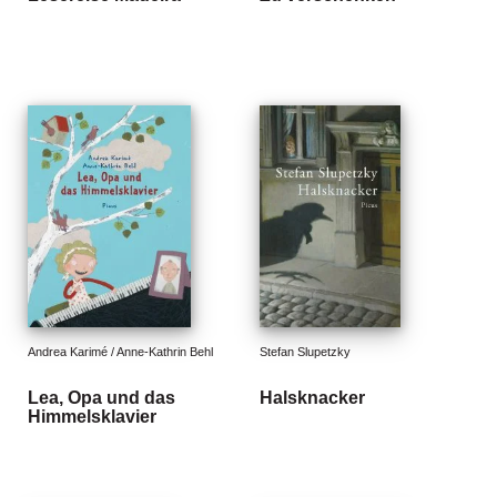
g
e
n
B
l
o
g
V
o
r
s
c
h
Andrea Karimé / Anne-Kathrin Behl
Stefan Slupetzky
a
u
Lea, Opa und das
Halsknacker
Himmelsklavier
H
a
n