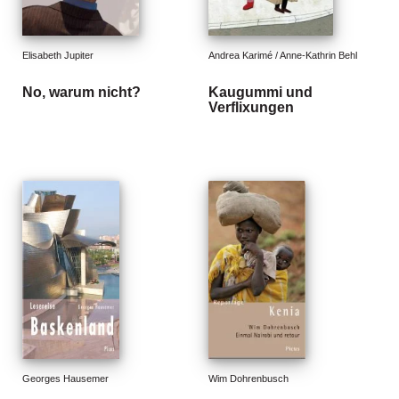
e
r
s
c
Elisabeth Jupiter
Andrea Karimé / Anne-Kathrin Behl
h
e
No, warum nicht?
Kaugummi und
Verflixungen
i
n
u
n
g
e
n
Georges Hausemer
Wim Dohrenbusch