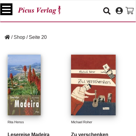
S
k
i
p
B
t
ü
/
Shop
/
Seite 20
o
c
c
h
e
o
r
n
t
V
e
e
n
r
t
a
n
s
t
a
lt
Rita Henss
Michael Roher
u
n
Lesereise Madeira
Zu verschenken