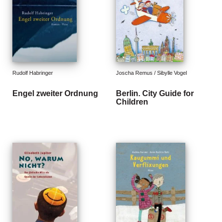
n
s
U
m
w
el
Rudolf Habringer
Joscha Remus / Sibylle Vogel
t
Engel zweiter Ordnung
Berlin. City Guide for
N
Children
e
w
sl
e
tt
e
r
N
e
u