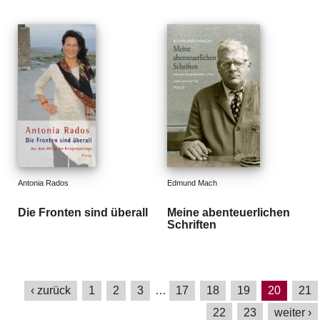
Antonia Rados
Edmund Mach
Die Fronten sind überall
Meine abenteuerlichen
Schriften
‹ zurück
1
2
3
…
17
18
19
20
21
22
23
weiter ›