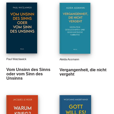
d
e
l
P
r
e
s
s
e
Paul Watzlawick
R
Aleida Assmann
i
Vom Unsinn des Sinns
Vergangenheit, die nicht
g
oder vom Sinn des
vergeht
h
Unsinns
ts
Ü
b
e
r
u