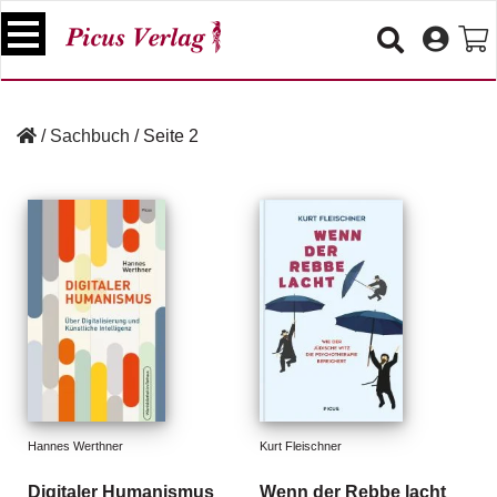
S
k
i
p
B
t
ü
/
Sachbuch
/
Seite 2
o
c
c
h
e
o
r
n
t
V
e
e
n
r
t
a
n
s
t
a
lt
Hannes Werthner
Kurt Fleischner
u
n
Digitaler Humanismus
Wenn der Rebbe lacht