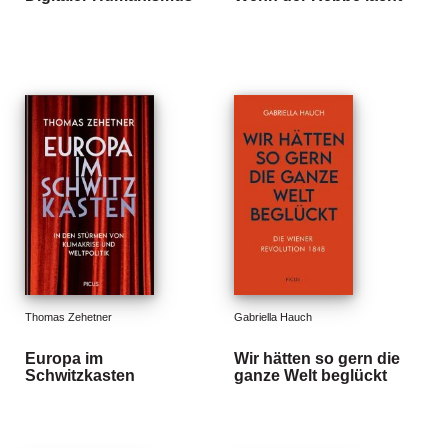
g
e
n
B
l
o
g
V
o
r
s
c
h
Thomas Zehetner
Gabriella Hauch
a
u
Europa im
Wir hätten so gern die
Schwitzkasten
ganze Welt beglückt
H
a
n