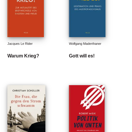
n
s
U
m
w
el
Jacques Le Rider
Wolfgang Maderthaner
t
Warum Krieg?
Gott will es!
N
e
w
sl
e
tt
e
r
N
e
u