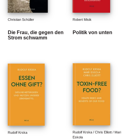
e
r
s
c
Christian Schüller
Robert Misik
h
e
Die Frau, die gegen den
Politik von unten
Strom schwamm
i
n
u
n
g
e
n
Rudolf Krska / Chris Elliott / Mari 
Rudolf Krska
Eskola