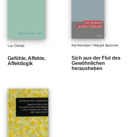
n
s
U
m
w
el
Kai Hermann / Margrit Sprecher
Luc Ciompi
t
Sich aus der Flut des
Gefühle, Affekte,
N
Gewöhnlichen
Affektlogik
herausheben
e
w
sl
e
tt
e
r
N
e
u