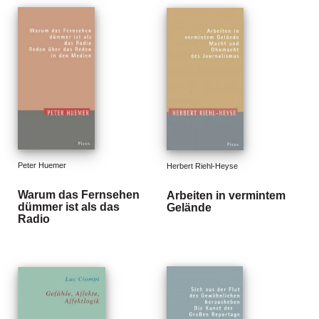
d
e
l
P
r
e
s
s
e
Peter Huemer
R
Herbert Riehl-Heyse
i
Warum das Fernsehen
Arbeiten in vermintem
g
dümmer ist als das
Gelände
h
Radio
ts
Ü
b
e
r
u