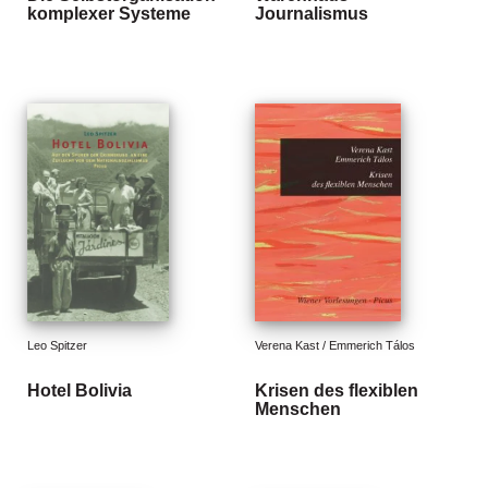
komplexer Systeme
Journalismus
g
e
n
B
l
o
g
V
o
r
s
c
h
Leo Spitzer
Verena Kast / Emmerich Tálos
a
u
Hotel Bolivia
Krisen des flexiblen
Menschen
H
a
n