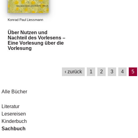
e
r
s
c
Konrad Paul Liessmann
h
e
Über Nutzen und
i
Nachteil des Vorlesens –
Eine Vorlesung über die
n
Vorlesung
u
n
g
e
‹ zurück
1
2
3
4
5
n
Alle Bücher
Literatur
Lesereisen
Kinderbuch
Sachbuch